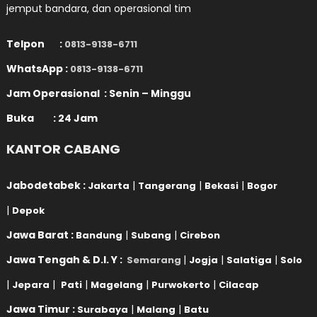
jemput bandara, dan operasional tim
Telpon :
0813-9138-6711
WhatsApp :
0813-9138-6711
Jam Operasional : Senin – Minggu
Buka : 24 Jam
KANTOR CABANG
Jabodetabek :
|
|
|
Jakarta
Tangerang
Bekasi
Bogor
|
Depok
Jawa Barat :
|
|
Bandung
Subang
Cirebon
Jawa Tengah & D.I. Y :
|
|
|
Semarang
Jogja
Salatiga
Solo
|
|
|
|
|
Jepara
Pati
Magelang
Purwokerto
Cilacap
Jawa Timur :
|
|
Surabaya
Malang
Batu