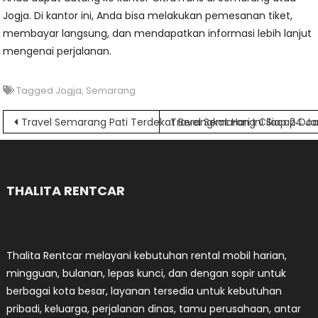
Jogja. Di kantor ini, Anda bisa melakukan pemesanan tiket,
membayar langsung, dan mendapatkan informasi lebih lanjut
mengenai perjalanan.
Tagged
Jogja
,
Semarang
Navigasi
Travel Semarang Pati Terdekat Berangkat Hari Ini Siap 24 J
Travel Semarang Cilacap Doo
pos
THALITA RENTCAR
Thalita Rentcar melayani kebutuhan rental mobil harian,
mingguan, bulanan, lepas kunci, dan dengan sopir untuk
berbagai kota besar, layanan tersedia untuk kebutuhan
pribadi, keluarga, perjalanan dinas, tamu perusahaan, antar