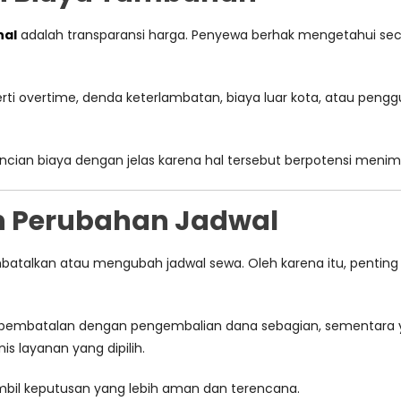
nal
adalah transparansi harga. Penyewa berhak mengetahui seca
i overtime, denda keterlambatan, biaya luar kota, atau pengg
rincian biaya dengan jelas karena hal tersebut berpotensi meni
n Perubahan Jadwal
mbatalkan atau mengubah jadwal sewa. Oleh karena itu, penti
pembatalan dengan pengembalian dana sebagian, sementara yang 
 layanan yang dipilih.
l keputusan yang lebih aman dan terencana.