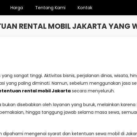
Harga
Tentang Kami
Kontak
UAN RENTAL MOBIL JAKARTA YANG 
s yang sangat tinggi. Aktivitas bisnis, perjalanan dinas, wisat
tasi yang paling diminati. Namun, sebelum menggunakan jasa sew
etentuan rental mobil Jakarta
secara menyeluruh.
 bukan disebabkan oleh layanan yang buruk, melainkan kare
 pemakaian, hingga tanggung jawab selama masa sewa, semuanya 
h dipahami mengenai syarat dan ketentuan sewa mobil di Jaka