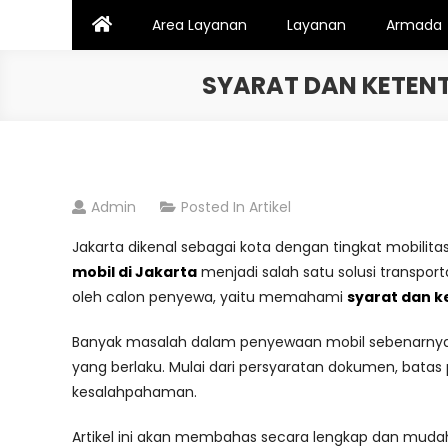
Skip
Area Layanan
Layanan
Armada
to
content
SYARAT DAN KETENT
Admin
Posted In
Artikel
Jakarta dikenal sebagai kota dengan tingkat mobilita
mobil di Jakarta
menjadi salah satu solusi transpor
oleh calon penyewa, yaitu memahami
syarat dan k
Banyak masalah dalam penyewaan mobil sebenarnya
yang berlaku. Mulai dari persyaratan dokumen, batas
kesalahpahaman.
Artikel ini akan membahas secara lengkap dan muda