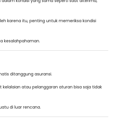
dalam kondisi yang sama seperti saat diterima,
eh karena itu, penting untuk memeriksa kondisi
da kesalahpahaman.
atis ditanggung asuransi.
 kelalaian atau pelanggaran aturan bisa saja tidak
atu di luar rencana.