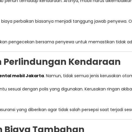
penuh terhadap kendaraan. Artinya, mobil harus dikembalikan 
ka biaya perbaikan biasanya menjadi tanggung jawab penyewa. Ol
kan pengecekan bersama penyewa untuk memastikan tidak a
n Perlindungan Kendaraan
ental mobil Jakarta
. Namun, tidak semua jenis kerusakan otom
entu sesuai dengan polis yang digunakan. Kerusakan ringan akibat
ansi yang diberikan agar tidak salah persepsi saat terjadi sesu
an Biaya Tambahan