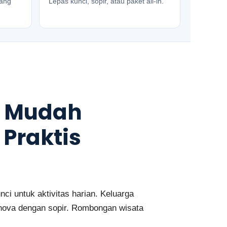
rang
Lepas kunci, sopir, atau paket all-in.
g Mudah
 Praktis
i untuk aktivitas harian. Keluarga
nova dengan sopir. Rombongan wisata