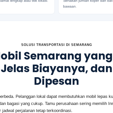
lamat lengkap atau titik lokasi.
Sertakan jumlah koper dan ba
bawaan.
SOLUSI TRANSPORTASI DI SEMARANG
obil Semarang yan
, Jelas Biayanya, dan
Dipesan
rbeda. Pelanggan lokal dapat membutuhkan mobil lepas kunc
n bagasi yang cukup. Tamu perusahaan sering memilih In
 jadwal perjalanan tetap terkoordinasi.