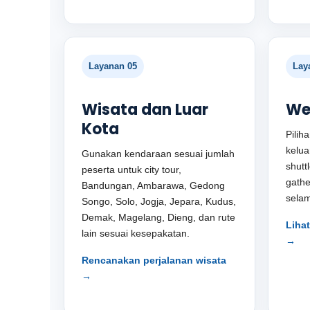
Layanan 05
Lay
Wisata dan Luar
We
Kota
Pilih
keluar
Gunakan kendaraan sesuai jumlah
shutt
peserta untuk city tour,
gathe
Bandungan, Ambarawa, Gedong
selam
Songo, Solo, Jogja, Jepara, Kudus,
Demak, Magelang, Dieng, dan rute
Liha
lain sesuai kesepakatan.
→
Rencanakan perjalanan wisata
→