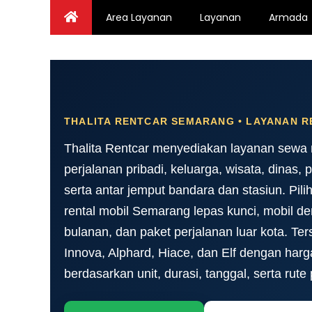
Skip
Area Layanan
Layanan
Armada
to
content
THALITA RENTCAR SEMARANG • LAYANAN R
Thalita Rentcar menyediakan layanan sewa
perjalanan pribadi, keluarga, wisata, dinas,
serta antar jemput bandara dan stasiun. Pi
rental mobil Semarang lepas kunci, mobil de
bulanan, dan paket perjalanan luar kota. Ter
Innova, Alphard, Hiace, dan Elf dengan har
berdasarkan unit, durasi, tanggal, serta rute