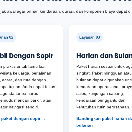
jak awal agar pilihan kendaraan, durasi, dan komponen biaya dapat di
anan 02
Layanan 03
bil Dengan Sopir
Harian dan Bula
an praktis untuk tamu luar
Paket harian sesuai untuk ag
 wisata keluarga, perjalanan
singkat. Paket mingguan atau
, acara, dan rute dengan
bulanan dapat digunakan unt
apa tujuan. Anda dapat fokus
kendaraan operasional, proye
 agenda tanpa harus
sales, kunjungan cabang,
mudi, mencari parkir, atau
kendaraan pengganti, dan
tur navigasi sendiri.
kebutuhan rutin perusahaan.
t paket dengan sopir →
Bandingkan paket harian d
bulanan →