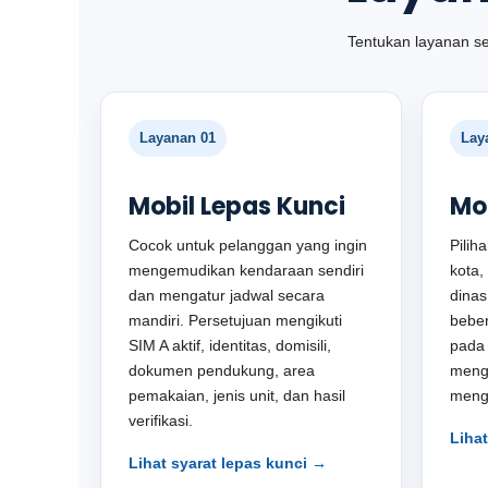
Tentukan layanan se
Layanan 01
Lay
Mobil Lepas Kunci
Mo
Cocok untuk pelanggan yang ingin
Pilih
mengemudikan kendaraan sendiri
kota,
dan mengatur jadwal secara
dinas
mandiri. Persetujuan mengikuti
beber
SIM A aktif, identitas, domisili,
pada
dokumen pendukung, area
menge
pemakaian, jenis unit, dan hasil
menga
verifikasi.
Liha
Lihat syarat lepas kunci →