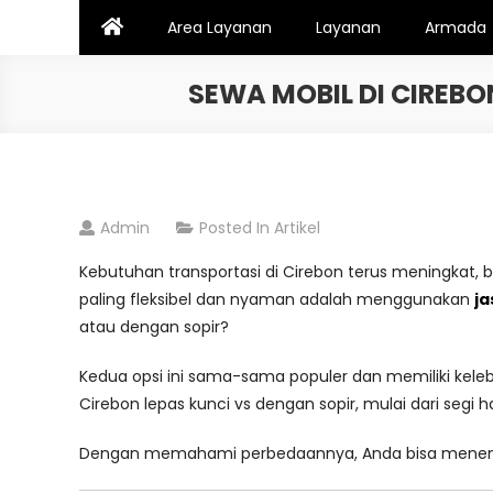
Skip
Area Layanan
Layanan
Armada
to
content
SEWA MOBIL DI CIREB
Admin
Posted In
Artikel
Kebutuhan transportasi di Cirebon terus meningkat, bai
paling fleksibel dan nyaman adalah menggunakan
ja
atau dengan sopir?
Kedua opsi ini sama-sama populer dan memiliki keleb
Cirebon lepas kunci vs dengan sopir, mulai dari se
Dengan memahami perbedaannya, Anda bisa menentuk