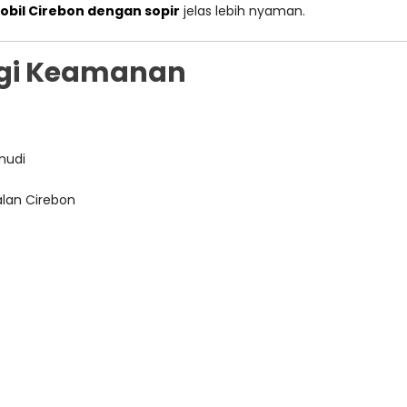
obil Cirebon dengan sopir
jelas lebih nyaman.
egi Keamanan
mudi
jalan Cirebon