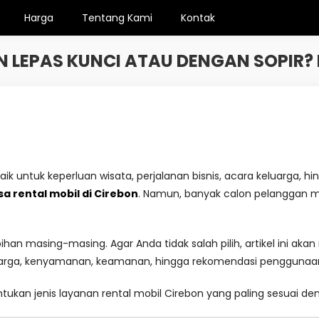
Harga
Tentang Kami
Kontak
ON LEPAS KUNCI ATAU DENGAN SOPIR?
k untuk keperluan wisata, perjalanan bisnis, acara keluarga, hing
sa rental mobil di Cirebon
. Namun, banyak calon pelanggan ma
ihan masing-masing. Agar Anda tidak salah pilih, artikel ini a
gi harga, kenyamanan, keamanan, hingga rekomendasi penggunaa
an jenis layanan rental mobil Cirebon yang paling sesuai de