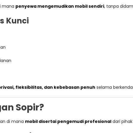
 di mana
penyewa mengemudikan mobil sendiri
, tanpa didamp
s Kunci
nan
ulanan
privasi, fleksibilitas, dan kebebasan penuh
selama berkendara
gan Sopir?
anan di mana
mobil disertai pengemudi profesional
dari pihak 