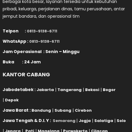
berbagai kota besar, layanan tersedia untuk kebutuhan
pribadi, keluarga, perjalanan dinas, tamu perusahaan, antar
jemput bandara, dan operasional tim
Telpon :
0813-9138-6711
WhatsApp :
0813-9138-6711
Jam Operasional : Senin – Minggu
Buka : 24 Jam
KANTOR CABANG
Jabodetabek :
|
|
|
Jakarta
Tangerang
Bekasi
Bogor
|
Depok
Jawa Barat :
|
|
Bandung
Subang
Cirebon
Jawa Tengah & D.I. Y :
|
|
|
Semarang
Jogja
Salatiga
Solo
|
|
|
|
|
Jepara
Pati
Magelang
Purwokerto
Cilacap