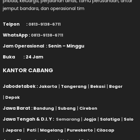
pribadi, keluarga, perjalanan dinas, tamu perusahaan, antar
jemput bandara, dan operasional tim
Telpon :
0813-9138-6711
WhatsApp :
0813-9138-6711
Jam Operasional : Senin – Minggu
Buka : 24 Jam
KANTOR CABANG
Jabodetabek :
|
|
|
Jakarta
Tangerang
Bekasi
Bogor
|
Depok
Jawa Barat :
|
|
Bandung
Subang
Cirebon
Jawa Tengah & D.I. Y :
|
|
|
Semarang
Jogja
Salatiga
Solo
|
|
|
|
|
Jepara
Pati
Magelang
Purwokerto
Cilacap