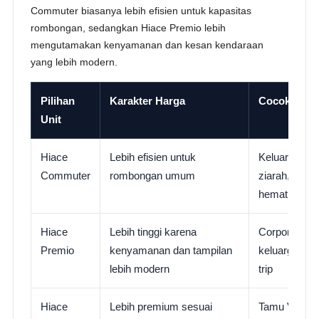
Commuter biasanya lebih efisien untuk kapasitas
rombongan, sedangkan Hiace Premio lebih
mengutamakan kenyamanan dan kesan kendaraan
yang lebih modern.
Pilihan
Karakter Harga
Cocok Untu
Unit
Hiace
Lebih efisien untuk
Keluarga bes
Commuter
rombongan umum
ziarah, study
hemat
Hiace
Lebih tinggi karena
Corporate, t
Premio
kenyamanan dan tampilan
keluarga VIP
lebih modern
trip
Hiace
Lebih premium sesuai
Tamu VIP, exe