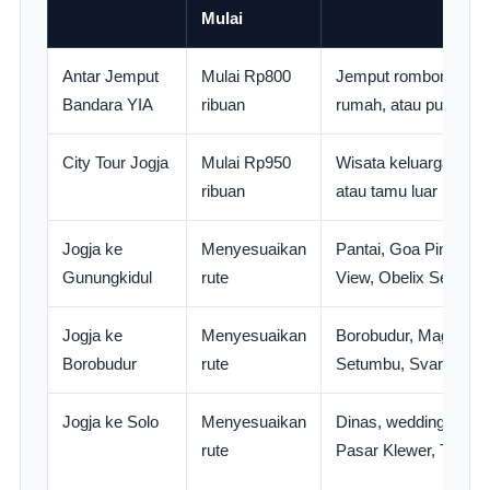
Mulai
Antar Jemput
Mulai Rp800
Jemput rombongan dar
Bandara YIA
ribuan
rumah, atau pusat Jo
City Tour Jogja
Mulai Rp950
Wisata keluarga, kant
ribuan
atau tamu luar kota
Jogja ke
Menyesuaikan
Pantai, Goa Pindul,
Gunungkidul
rute
View, Obelix Sea Vie
Jogja ke
Menyesuaikan
Borobudur, Magelang
Borobudur
rute
Setumbu, Svargabum
Jogja ke Solo
Menyesuaikan
Dinas, wedding, wisa
rute
Pasar Klewer, Tawa