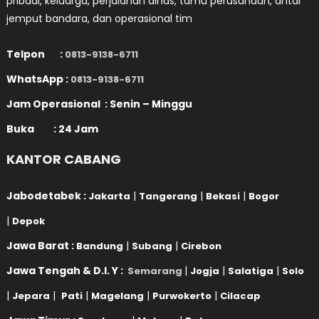
pribadi, keluarga, perjalanan dinas, tamu perusahaan, antar
jemput bandara, dan operasional tim
Telpon :
0813-9138-6711
WhatsApp :
0813-9138-6711
Jam Operasional : Senin – Minggu
Buka : 24 Jam
KANTOR CABANG
Jabodetabek :
|
|
|
Jakarta
Tangerang
Bekasi
Bogor
|
Depok
Jawa Barat :
|
|
Bandung
Subang
Cirebon
Jawa Tengah & D.I. Y :
|
|
|
Semarang
Jogja
Salatiga
Solo
|
|
|
|
|
Jepara
Pati
Magelang
Purwokerto
Cilacap