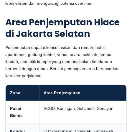
lebih efisien dan mengurangi potensi overtime.
Area Penjemputan Hiace
di Jakarta Selatan
Penjemputan dapat dikonsultasikan dari rumah, hotel,
apartemen, gedung kantor, venue acara, sekolah, tempat
ibadah, atau titik kumpul yang memungkinkan kendaraan
berhenti dengan aman. Berikut pembagian area berdasarkan
karakter perjalanan.
Zona
Area Penjemputan
Ke
Pusat
SCBD, Kuningan, Setiabudi, Senayan
Me
Bisnis
exe
Koridor
TB Simatupang, Cilandak, Fatmawati,
Tr