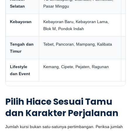
Selatan
Pasar Minggu
ke
Kebayoran
Kebayoran Baru, Kebayoran Lama,
Ho
Blok M, Pondok Indah
pe
Tengah dan
Tebet, Pancoran, Mampang, Kalibata
Pe
Timur
ro
Lifestyle
Kemang, Cipete, Pejaten, Ragunan
Ve
dan Event
ac
Pilih Hiace Sesuai Tamu
dan Karakter Perjalanan
Jumlah kursi bukan satu-satunya pertimbangan. Periksa jumlah