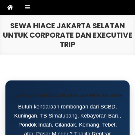
Skip
to
content
SEWA HIACE JAKARTA SELATAN
UNTUK CORPORATE DAN EXECUTIVE
TRIP
LAYANAN ROMBONGAN AREA JAKARTA SELATAN
Butuh kendaraan rombongan dari SCBD,
Kuningan, TB Simatupang, Kebayoran Baru,
Pondok Indah, Cilandak, Kemang, Tebet,
atau Pasar Minggu? Thalita Rentcar