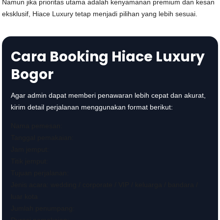
Namun jika prioritas utama adalah kenyamanan premium dan kesan
eksklusif, Hiace Luxury tetap menjadi pilihan yang lebih sesuai.
Cara Booking Hiace Luxury
Bogor
Agar admin dapat memberi penawaran lebih cepat dan akurat,
kirim detail perjalanan menggunakan format berikut:
Nama pemesan:
Tanggal pemakaian:
Jam jemput:
Titik jemput:
Tujuan perjalanan:
Jenis acara: wedding / corporate / VIP / keluarga / bandara /
luar kota
Jumlah penumpang: