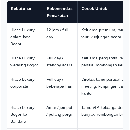
Kebutuhan
Rekomendasi
Cocok Untuk
Pemakaian
Hiace Luxury
12 jam / full
Keluarga premium, tamu ho
dalam kota
day
tour, kunjungan acara
Bogor
Hiace Luxury
Full day /
Keluarga pengantin, tamu 
wedding Bogor
standby acara
panitia, rombongan keluarg
Hiace Luxury
Full day /
Direksi, tamu perusahaan,
corporate
beberapa hari
meeting, kunjungan caban
kantor
Hiace Luxury
Antar / jemput
Tamu VIP, keluarga denga
Bogor ke
/ pulang pergi
banyak, rombongan bisnis
Bandara