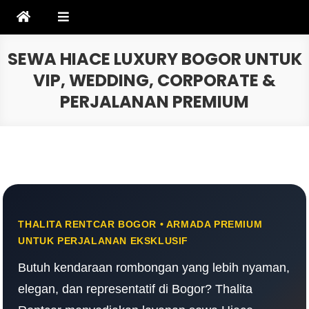
Skip
to
content
SEWA HIACE LUXURY BOGOR UNTUK
VIP, WEDDING, CORPORATE &
PERJALANAN PREMIUM
THALITA RENTCAR BOGOR • ARMADA PREMIUM
UNTUK PERJALANAN EKSKLUSIF
Butuh kendaraan rombongan yang lebih nyaman,
elegan, dan representatif di Bogor? Thalita