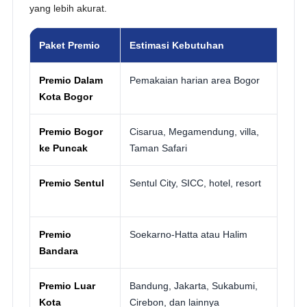
yang lebih akurat.
Paket Premio
Estimasi Kebutuhan
Coc
Premio Dalam
Pemakaian harian area Bogor
Kelu
Kota Bogor
kunj
Premio Bogor
Cisarua, Megamendung, villa,
Wisa
ke Puncak
Taman Safari
gath
Premio Sentul
Sentul City, SICC, hotel, resort
Corp
wedd
Premio
Soekarno-Hatta atau Halim
Tamu
Bandara
romb
Premio Luar
Bandung, Jakarta, Sukabumi,
Perj
Kota
Cirebon, dan lainnya
kelu