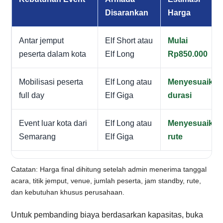
Disarankan
Harga
Antar jemput
Elf Short atau
Mulai
peserta dalam kota
Elf Long
Rp850.000
Mobilisasi peserta
Elf Long atau
Menyesuaikan
full day
Elf Giga
durasi
Event luar kota dari
Elf Long atau
Menyesuaikan
Semarang
Elf Giga
rute
Catatan: Harga final dihitung setelah admin menerima tanggal
acara, titik jemput, venue, jumlah peserta, jam standby, rute,
dan kebutuhan khusus perusahaan.
Untuk pembanding biaya berdasarkan kapasitas, buka