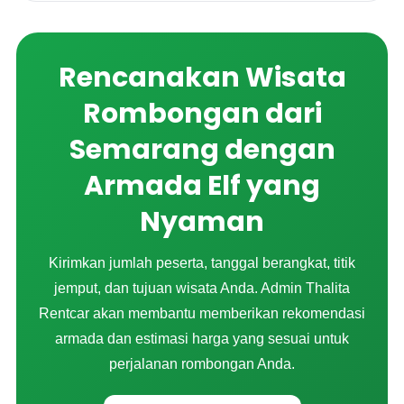
Rencanakan Wisata
Rombongan dari
Semarang dengan
Armada Elf yang
Nyaman
Kirimkan jumlah peserta, tanggal berangkat, titik
jemput, dan tujuan wisata Anda. Admin Thalita
Rentcar akan membantu memberikan rekomendasi
armada dan estimasi harga yang sesuai untuk
perjalanan rombongan Anda.