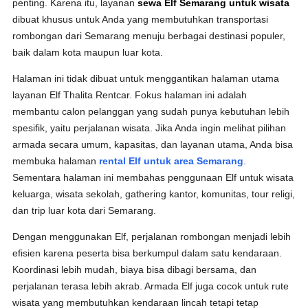
penting. Karena itu, layanan
sewa Elf Semarang untuk wisata
dibuat khusus untuk Anda yang membutuhkan transportasi
rombongan dari Semarang menuju berbagai destinasi populer,
baik dalam kota maupun luar kota.
Halaman ini tidak dibuat untuk menggantikan halaman utama
layanan Elf Thalita Rentcar. Fokus halaman ini adalah
membantu calon pelanggan yang sudah punya kebutuhan lebih
spesifik, yaitu perjalanan wisata. Jika Anda ingin melihat pilihan
armada secara umum, kapasitas, dan layanan utama, Anda bisa
membuka halaman
rental Elf untuk area Semarang
.
Sementara halaman ini membahas penggunaan Elf untuk wisata
keluarga, wisata sekolah, gathering kantor, komunitas, tour religi,
dan trip luar kota dari Semarang.
Dengan menggunakan Elf, perjalanan rombongan menjadi lebih
efisien karena peserta bisa berkumpul dalam satu kendaraan.
Koordinasi lebih mudah, biaya bisa dibagi bersama, dan
perjalanan terasa lebih akrab. Armada Elf juga cocok untuk rute
wisata yang membutuhkan kendaraan lincah tetapi tetap