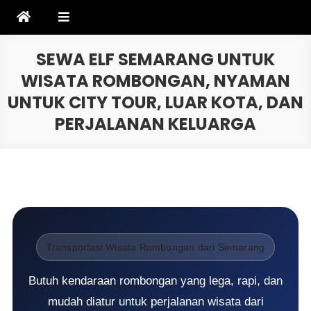
Skip
to
content
SEWA ELF SEMARANG UNTUK
WISATA ROMBONGAN, NYAMAN
UNTUK CITY TOUR, LUAR KOTA, DAN
PERJALANAN KELUARGA
Transportasi Wisata Rombongan dari Semarang
Butuh kendaraan rombongan yang lega, rapi, dan
mudah diatur untuk perjalanan wisata dari