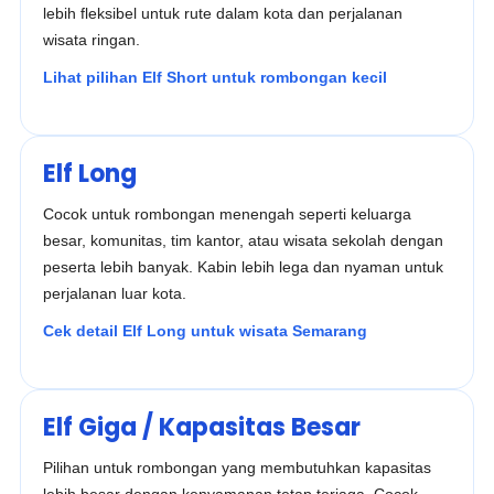
lebih fleksibel untuk rute dalam kota dan perjalanan
wisata ringan.
Lihat pilihan Elf Short untuk rombongan kecil
Elf Long
Cocok untuk rombongan menengah seperti keluarga
besar, komunitas, tim kantor, atau wisata sekolah dengan
peserta lebih banyak. Kabin lebih lega dan nyaman untuk
perjalanan luar kota.
Cek detail Elf Long untuk wisata Semarang
Elf Giga / Kapasitas Besar
Pilihan untuk rombongan yang membutuhkan kapasitas