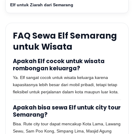
Elf untuk Ziarah dari Semarang
FAQ Sewa Elf Semarang
untuk Wisata
Apakah Elf cocok untuk wisata
rombongan keluarga?
Ya. Elf sangat cocok untuk wisata keluarga karena
kapasitasnya lebih besar dari mobil pribadi, tetapi tetap
fleksibel untuk perjalanan dalam kota maupun luar kota.
Apakah bisa sewa Elf untuk city tour
Semarang?
Bisa. Rute city tour dapat mencakup Kota Lama, Lawang
Sewu, Sam Poo Kong, Simpang Lima, Masjid Agung