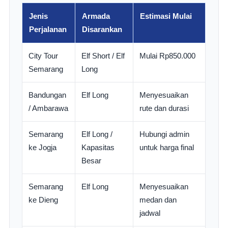
Jenis
Armada
Estimasi Mulai
Perjalanan
Disarankan
City Tour
Elf Short / Elf
Mulai Rp850.000
Semarang
Long
Bandungan
Elf Long
Menyesuaikan
/ Ambarawa
rute dan durasi
Semarang
Elf Long /
Hubungi admin
ke Jogja
Kapasitas
untuk harga final
Besar
Semarang
Elf Long
Menyesuaikan
ke Dieng
medan dan
jadwal