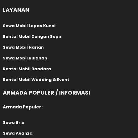
LAYANAN
Sewa Mobil Lepas Kunci
Rental Mobil Dengan Sopir
Sewa Mobil Harian
Sewa Mobil Bulanan
Rental Mobil Bandara
Rental Mobil Wedding & Event
ARMADA POPULER / INFORMASI
Armada Populer :
Sewa Brio
Sewa Avanza