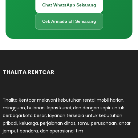
Chat WhatsApp Sekarang
Cek Armada Elf Semarang
THALITA RENTCAR
Thalita Rentcar melayani kebutuhan rental mobil harian,
mingguan, bulanan, lepas kunci, dan dengan sopir untuk
berbagai kota besar, layanan tersedia untuk kebutuhan
pribadi, keluarga, perjalanan dinas, tamu perusahaan, antar
jemput bandara, dan operasional tim