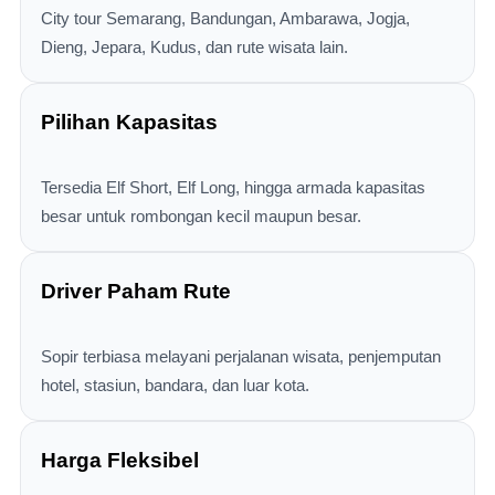
City tour Semarang, Bandungan, Ambarawa, Jogja,
Dieng, Jepara, Kudus, dan rute wisata lain.
Pilihan Kapasitas
Tersedia Elf Short, Elf Long, hingga armada kapasitas
besar untuk rombongan kecil maupun besar.
Driver Paham Rute
Sopir terbiasa melayani perjalanan wisata, penjemputan
hotel, stasiun, bandara, dan luar kota.
Harga Fleksibel