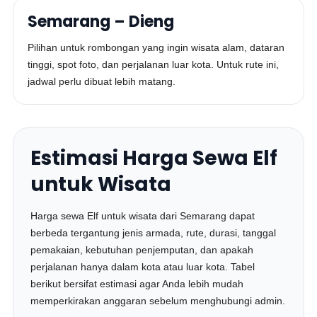
Semarang – Dieng
Pilihan untuk rombongan yang ingin wisata alam, dataran
tinggi, spot foto, dan perjalanan luar kota. Untuk rute ini,
jadwal perlu dibuat lebih matang.
Estimasi Harga Sewa Elf
untuk Wisata
Harga sewa Elf untuk wisata dari Semarang dapat
berbeda tergantung jenis armada, rute, durasi, tanggal
pemakaian, kebutuhan penjemputan, dan apakah
perjalanan hanya dalam kota atau luar kota. Tabel
berikut bersifat estimasi agar Anda lebih mudah
memperkirakan anggaran sebelum menghubungi admin.