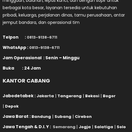
mingguan, bulanan, lepas kunci, dan dengan sopir untuk
berbagai kota besar, layanan tersedia untuk kebutuhan
pribadi, keluarga, perjalanan dinas, tamu perusahaan, antar
jemput bandara, dan operasional tim
Telpon :
0813-9138-6711
WhatsApp :
0813-9138-6711
Jam Operasional : Senin – Minggu
Buka : 24 Jam
KANTOR CABANG
Jabodetabek :
|
|
|
Jakarta
Tangerang
Bekasi
Bogor
|
Depok
Jawa Barat :
|
|
Bandung
Subang
Cirebon
Jawa Tengah & D.I. Y :
|
|
|
Semarang
Jogja
Salatiga
Solo