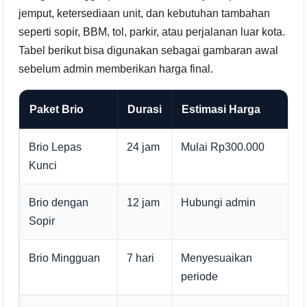
jemput, ketersediaan unit, dan kebutuhan tambahan
seperti sopir, BBM, tol, parkir, atau perjalanan luar kota.
Tabel berikut bisa digunakan sebagai gambaran awal
sebelum admin memberikan harga final.
Paket Brio
Durasi
Estimasi Harga
C
Brio Lepas
24 jam
Mulai Rp300.000
P
Kunci
Brio dengan
12 jam
Hubungi admin
M
Sopir
Brio Mingguan
7 hari
Menyesuaikan
K
periode
r