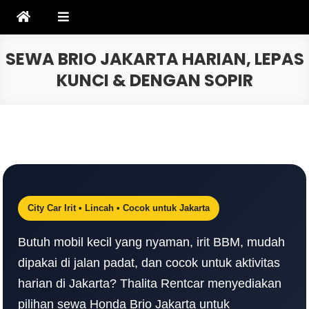
Skip
to
content
SEWA BRIO JAKARTA HARIAN, LEPAS
KUNCI & DENGAN SOPIR
City Car Irit • Lincah • Cocok untuk Jakarta
Butuh mobil kecil yang nyaman, irit BBM, mudah
dipakai di jalan padat, dan cocok untuk aktivitas
harian di Jakarta? Thalita Rentcar menyediakan
pilihan sewa Honda Brio Jakarta untuk