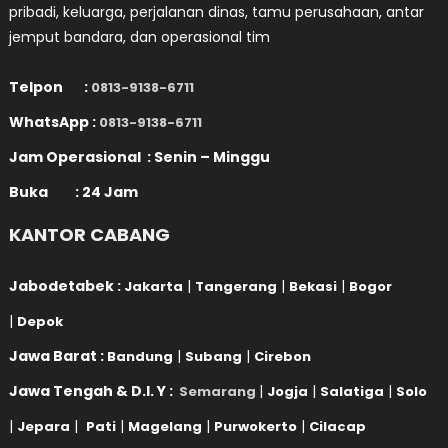
pribadi, keluarga, perjalanan dinas, tamu perusahaan, antar
jemput bandara, dan operasional tim
Telpon :
0813-9138-6711
WhatsApp :
0813-9138-6711
Jam Operasional : Senin – Minggu
Buka : 24 Jam
KANTOR CABANG
Jabodetabek :
|
|
|
Jakarta
Tangerang
Bekasi
Bogor
|
Depok
Jawa Barat :
|
|
Bandung
Subang
Cirebon
Jawa Tengah & D.I. Y :
|
|
|
Semarang
Jogja
Salatiga
Solo
|
|
|
|
|
Jepara
Pati
Magelang
Purwokerto
Cilacap