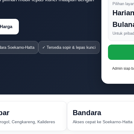
Pilihan laya
Harian
Bulan
 Harga
Untuk pribad
ara Soekarno-Hatta
✓ Tersedia sopir & lepas kunci
Admin siap b
bar
Bandara
Grogol, Cengkareng, Kalideres
Akses cepat ke Soekarno-Hatta