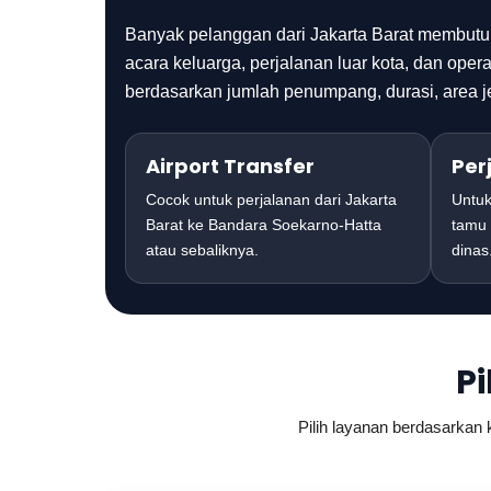
Banyak pelanggan dari Jakarta Barat membutuhk
acara keluarga, perjalanan luar kota, dan ope
berdasarkan jumlah penumpang, durasi, area 
Airport Transfer
Per
Cocok untuk perjalanan dari Jakarta
Untuk
Barat ke Bandara Soekarno-Hatta
tamu 
atau sebaliknya.
dinas
Pi
Pilih layanan berdasarkan 