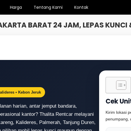
Harga
Tentang Kami
Kontak
AKARTA BARAT 24 JAM, LEPAS KUNCI
Kalideres • Kebon Jeruk
Cek Uni
alanan harian, antar jemput bandara,
Kirim lokasi 
erasional kantor? Thalita Rentcar melayani
penumpang, d
kareng, Kalideres, Palmerah, Tanjung Duren,
 pilihan mobil lepas kunci maupun dengan