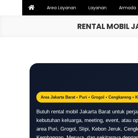
Skip
Area Layanan
Layanan
Armada
to
content
RENTAL MOBIL J
Area Jakarta Barat • Puri • Grogol • Cengkareng • 
Butuh rental mobil Jakarta Barat untuk perj
kebutuhan keluarga, meeting, event, atau op
area Puri, Grogol, Slipi, Kebon Jeruk, Ceng
Kembangan, Meruya, dan sekitarnya dengan