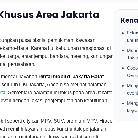
 Khusus Area Jakarta
Kena
Fokus
ubungkan pusat bisnis, pemukiman, kawasan
umum 
ekarno-Hatta. Karena itu, kebutuhan transportasi di
Memba
 keluarga, antar jemput bandara, meeting, kunjungan
Jakar
onal perusahaan.
Cocok
Cengk
g mencari layanan
rental mobil di Jakarta Barat
.
eluruh DKI Jakarta, Anda bisa melihat halaman
Menye
rta
. Sementara halaman ini fokus pada area Jakarta
event
relevan dengan lokasi penjemputan dan kebutuhan
Meng
keyw
bil seperti city car, MPV, SUV, premium MPV, Hiace,
pat memilih layanan lepas kunci untuk perjalanan
an agar perjalanan di kawasan padat seperti