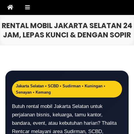
Skip
to
content
RENTAL MOBIL JAKARTA SELATAN 24
JAM, LEPAS KUNCI & DENGAN SOPIR
Jakarta Selatan • SCBD • Sudirman • Kuningan •
Senayan • Kemang
Butuh rental mobil Jakarta Selatan untuk
perjalanan bisnis, keluarga, tamu kantor,
bandara, event, atau kebutuhan harian? Thalita
Rentcar melayani area Sudirman, SCBD,