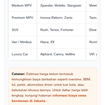
Medium MPV
Xpander, Mobilio, Stargazer
Meeting, k
Premium MPV
Innova Reborn, Zenix
Tamu kanto
SUV
Rush, Terios, Fortuner
Eksekutif, 
Van / Minibus
Hiace, Elf
Rombongan
Luxury Car
Alphard, Camry, Vellfire
VIP, weddi
Catatan:
Estimasi harga belum termasuk
kemungkinan biaya tambahan seperti overtime, BBM,
tol, parkir, akomodasi driver untuk luar kota, atau
kebutuhan khusus lainnya. Untuk daftar harga lebih
lengkap, kunjungi halaman
informasi biaya sewa
kendaraan di Jakarta
.