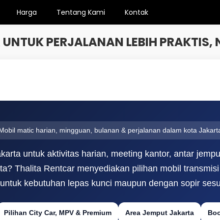
Harga
Tentang Kami
Kontak
 UNTUK PERJALANAN LEBIH PRAKTIS
Mobil matic harian, mingguan, bulanan & perjalanan dalam kota Jakart
karta untuk aktivitas harian, meeting kantor, antar jemp
ota? Thalita Rentcar menyediakan pilihan mobil transmi
 untuk kebutuhan lepas kunci maupun dengan sopir sesua
Pilihan City Car, MPV & Premium
Area Jemput Jakarta
Boo