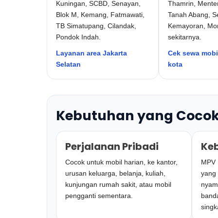
Kuningan, SCBD, Senayan,
Thamrin, Mente
Blok M, Kemang, Fatmawati,
Tanah Abang, Se
TB Simatupang, Cilandak,
Kemayoran, Mo
Pondok Indah.
sekitarnya.
Layanan area Jakarta
Cek sewa mobil
Selatan
kota
Kebutuhan yang Cocok
Perjalanan Pribadi
Ke
Cocok untuk mobil harian, ke kantor,
MPV m
urusan keluarga, belanja, kuliah,
yang 
kunjungan rumah sakit, atau mobil
nyama
pengganti sementara.
banda
singk