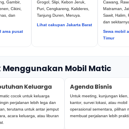
ng, Gambir,
Grogol, Slipi, Kebon Jeruk,
Cawang, Raw
nen, Cikini,
Puri, Cengkareng, Kalideres,
Matraman, Ja
nas, dan
Tanjung Duren, Meruya.
Sawit, Halim,
dan sekitarny
Lihat cakupan Jakarta Barat
 area pusat
Sewa mobil a
Timur
 Menggunakan Mobil Matic
butuhan Keluarga
Agenda Bisnis
atic cocok untuk keluarga
Untuk meeting, kunjungan klien
ingin perjalanan lebih lega dan
kantor, survei lokasi, atau mobil
n, terutama untuk antar jemput
operasional sementara, pilihan 
ra, acara keluarga, atau liburan
membuat perjalanan lebih prakti
at.