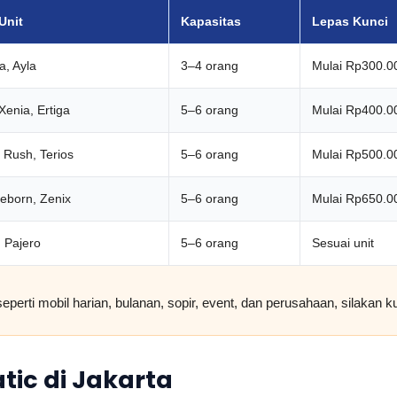
Unit
Kapasitas
Lepas Kunci
a, Ayla
3–4 orang
Mulai Rp300.0
Xenia, Ertiga
5–6 orang
Mulai Rp400.0
 Rush, Terios
5–6 orang
Mulai Rp500.0
eborn, Zenix
5–6 orang
Mulai Rp650.0
, Pajero
5–6 orang
Sesuai unit
seperti mobil harian, bulanan, sopir, event, dan perusahaan, silakan k
tic di Jakarta