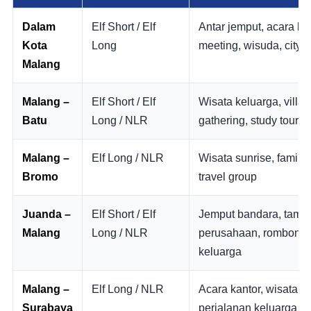
Dalam
Elf Short / Elf
Antar jemput, acara ke
Kota
Long
meeting, wisuda, city t
Malang
Malang –
Elf Short / Elf
Wisata keluarga, villa,
Batu
Long / NLR
gathering, study tour
Malang –
Elf Long / NLR
Wisata sunrise, family t
Bromo
travel group
Juanda –
Elf Short / Elf
Jemput bandara, tamu
Malang
Long / NLR
perusahaan, rombong
keluarga
Malang –
Elf Long / NLR
Acara kantor, wisata,
Surabaya
perjalanan keluarga