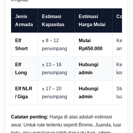
Jenis
Estimasi
Estimasi
Cocok 
Armada
Kapasitas
Harga Mulai
Elf
± 8 – 12
Mulai
Keluarg
Short
penumpang
Rp650.000
antar j
Elf
± 13 – 16
Hubungi
Keluarg
Long
penumpang
admin
komunit
Elf NLR
± 17 – 20
Hubungi
Study t
/ Giga
penumpang
admin
luar ko
Catatan penting:
Harga di atas adalah estimasi
awal. Untuk rute tertentu seperti Bromo, Juanda, luar
kota, atau perjalanan lebih dari satu hari, admin