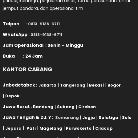
pribadi, keluarga, perjalanan dinas, tamu perusahaan, antar
jemput bandara, dan operasional tim
Telpon :
0813-9138-6711
WhatsApp :
0813-9138-6711
Jam Operasional : Senin – Minggu
Buka : 24 Jam
KANTOR CABANG
Jabodetabek :
|
|
|
Jakarta
Tangerang
Bekasi
Bogor
|
Depok
Jawa Barat :
|
|
Bandung
Subang
Cirebon
Jawa Tengah & D.I. Y :
|
|
|
Semarang
Jogja
Salatiga
Solo
|
|
|
|
|
Jepara
Pati
Magelang
Purwokerto
Cilacap