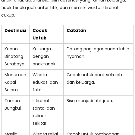
anak-anak atau lansia, pilih destinasi yang ramah keluarga,
tidak terlalu jauh antar titik, dan memiliki waktu istirahat
cukup.
Destinasi
Cocok
Catatan
Untuk
Kebun
Keluarga
Datang pagi agar cuaca lebih
Binatang
dengan
nyaman.
Surabaya
anak-anak.
Monumen
Wisata
Cocok untuk anak sekolah
Kapal
edukasi dan
dan keluarga.
Selam
foto.
Taman
Istirahat
Bisa menjadi titik jeda.
Bungkul
santai dan
kuliner
sekitar.
Masjid
Wisata religi
Cocok untuk rombongan