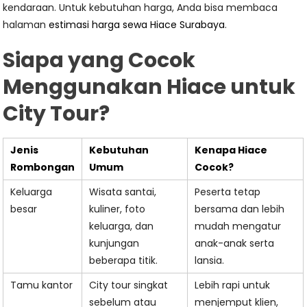
kendaraan. Untuk kebutuhan harga, Anda bisa membaca
halaman
estimasi harga sewa Hiace Surabaya
.
Siapa yang Cocok
Menggunakan Hiace untuk
City Tour?
Jenis
Kebutuhan
Kenapa Hiace
Rombongan
Umum
Cocok?
Keluarga
Wisata santai,
Peserta tetap
besar
kuliner, foto
bersama dan lebih
keluarga, dan
mudah mengatur
kunjungan
anak-anak serta
beberapa titik.
lansia.
Tamu kantor
City tour singkat
Lebih rapi untuk
sebelum atau
menjemput klien,