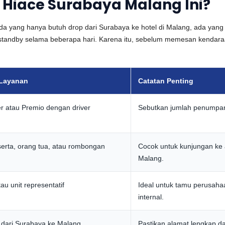
 Hiace Surabaya Malang Ini?
da yang hanya butuh drop dari Surabaya ke hotel di Malang, ada yan
standby selama beberapa hari. Karena itu, sebelum memesan kendaraa
Layanan
Catatan Penting
 atau Premio dengan driver
Sebutkan jumlah penumpan
serta, orang tua, atau rombongan
Cocok untuk kunjungan ke 
Malang.
au unit representatif
Ideal untuk tamu perusaha
internal.
h dari Surabaya ke Malang
Pastikan alamat lengkap d