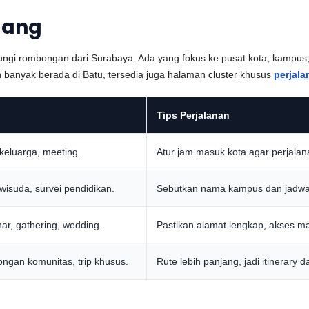
lang
ungi rombongan dari Surabaya. Ada yang fokus ke pusat kota, kampus, h
ih banyak berada di Batu, tersedia juga halaman cluster khusus
perjala
Tips Perjalanan
 keluarga, meeting.
Atur jam masuk kota agar perjalana
isuda, survei pendidikan.
Sebutkan nama kampus dan jadwal a
nar, gathering, wedding.
Pastikan alamat lengkap, akses m
ongan komunitas, trip khusus.
Rute lebih panjang, jadi itinerary d