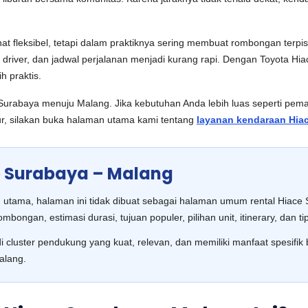
fleksibel, tetapi dalam praktiknya sering membuat rombongan terpisah.
river, dan jadwal perjalanan menjadi kurang rapi. Dengan Toyota Hia
h praktis.
Surabaya menuju Malang. Jika kebutuhan Anda lebih luas seperti pema
Timur, silakan buka halaman utama kami tentang
layanan kendaraan Hiac
e Surabaya – Malang
n utama, halaman ini tidak dibuat sebagai halaman umum rental Hiac
mbongan, estimasi durasi, tujuan populer, pilihan unit, itinerary, dan ti
i cluster pendukung yang kuat, relevan, dan memiliki manfaat spesif
alang.