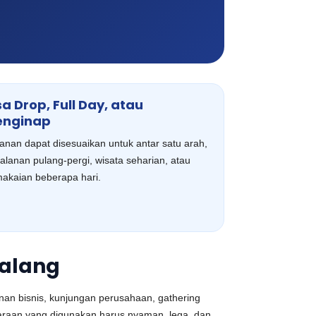
sa Drop, Full Day, atau
nginap
anan dapat disesuaikan untuk antar satu arah,
jalanan pulang-pergi, wisata seharian, atau
akaian beberapa hari.
Malang
anan bisnis, kunjungan perusahaan, gathering
endaraan yang digunakan harus nyaman, lega, dan