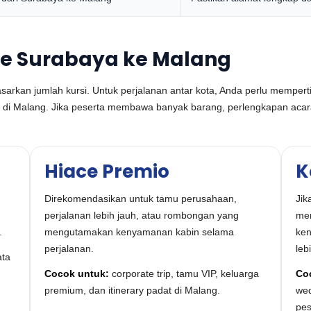
ute Surabaya ke Malang
sarkan jumlah kursi. Untuk perjalanan antar kota, Anda perlu memper
a di Malang. Jika peserta membawa banyak barang, perlengkapan acar
Hiace Premio
K
Direkomendasikan untuk tamu perusahaan,
Jik
perjalanan lebih jauh, atau rombongan yang
mem
.
mengutamakan kenyamanan kabin selama
ken
perjalanan.
leb
ata
Cocok untuk:
corporate trip, tamu VIP, keluarga
Co
premium, dan itinerary padat di Malang.
wed
pes