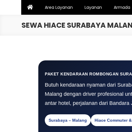
Skip
Area Layanan
Layanan
Armada
to
content
SEWA HIACE SURABAYA MALAN
PAKET KENDARAAN ROMBONGAN SURA
Butuh kendaraan nyaman dari Surab
Malang dengan driver profesional un
antar hotel, perjalanan dari Bandara
Surabaya – Malang
Hiace Commuter &