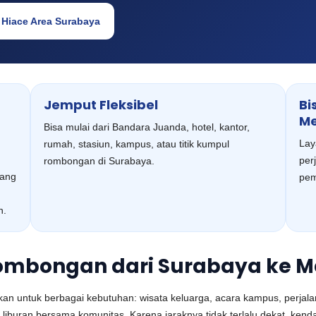
 Hiace Area Surabaya
Jemput Fleksibel
Bi
Me
Bisa mulai dari Bandara Juanda, hotel, kantor,
Lay
rumah, stasiun, kampus, atau titik kumpul
per
rombongan di Surabaya.
lang
pem
n.
 Rombongan dari Surabaya ke 
kan untuk berbagai kebutuhan: wisata keluarga, acara kampus, perjal
gga liburan bersama komunitas. Karena jaraknya tidak terlalu dekat, k