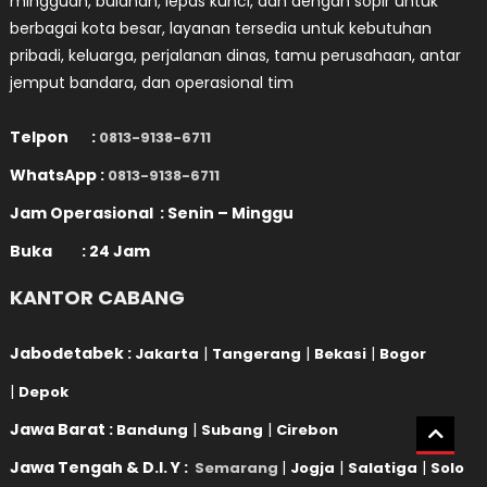
mingguan, bulanan, lepas kunci, dan dengan sopir untuk
berbagai kota besar, layanan tersedia untuk kebutuhan
pribadi, keluarga, perjalanan dinas, tamu perusahaan, antar
jemput bandara, dan operasional tim
Telpon :
0813-9138-6711
WhatsApp :
0813-9138-6711
Jam Operasional : Senin – Minggu
Buka : 24 Jam
KANTOR CABANG
Jabodetabek :
|
|
|
Jakarta
Tangerang
Bekasi
Bogor
|
Depok
Jawa Barat :
|
|
Bandung
Subang
Cirebon
Jawa Tengah & D.I. Y :
|
|
|
Semarang
Jogja
Salatiga
Solo