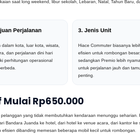
ian saat long weekend, libur sekolah, Lebaran, Natal, Tahun Baru, da
ujuan Perjalanan
3. Jenis Unit
 dalam kota, luar kota, wisata,
Hiace Commuter biasanya lebi
a, dan perjalanan dini hari
efisien untuk rombongan besar
ki perhitungan operasional
sedangkan Premio lebih nyam
berbeda.
untuk perjalanan jauh dan tam
penting.
f Mulai Rp650.000
tuk pelanggan yang tidak membutuhkan kendaraan menunggu seharian. 
a dari Bandara Juanda ke hotel, dari hotel ke venue acara, dari kantor k
ebih efisien dibanding memesan beberapa mobil kecil untuk rombongan.