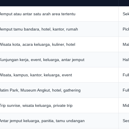
Jemput atau antar satu arah area tertentu
Sek
Jemput tamu bandara, hotel, kantor, rumah
Pic
Wisata kota, acara keluarga, kuliner, hotel
Mak
Kunjungan kerja, event, keluarga, antar jemput
Hal
Wisata, kampus, kantor, keluarga, event
Ful
Jatim Park, Museum Angkut, hotel, gathering
Ful
Trip sunrise, wisata keluarga, private trip
Mid
Antar jemput keluarga, panitia, tamu undangan
Ses