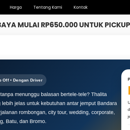
Harga
Tentang Kami
Kontak
AYA MULAI RP650.000 UNTUK PICKU
P
 Off • Dengan Driver
 tanpa menunggu balasan bertele-tele? Thalita
U
 lebih jelas untuk kebutuhan antar jemput Bandara
d
rjalanan rombongan, city tour, wedding, corporate,
j
ng, Batu, dan Bromo.