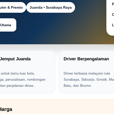
P
ter & Premio
Juanda • Surabaya Raya
C
 Utama
L
 Jemput Juanda
Driver Berpengalaman
untuk tamu luar kota,
Driver terbiasa melayani rute
rga, perusahaan, rombongan
Surabaya, Sidoarjo, Gresik, Ma
 dan perjalanan dinas.
Batu, dan Bromo.
Harga