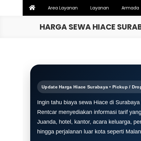
Skip
Area Layanan
Layanan
Armada
to
content
HARGA SEWA HIACE SURAB
Update Harga Hiace Surabaya • Pickup / Drop
Ingin tahu biaya sewa Hiace di Surabaya
Rentcar menyediakan informasi tarif yang
Juanda, hotel, kantor, acara keluarga, pe
hingga perjalanan luar kota seperti Mala