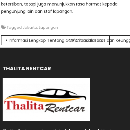
ketertiban, tetapi juga menunjukkan rasa hormat kepada
pengunjung lain dan staf lapangan.
Tagged
Jakarta
,
Lapangan
Navigasi
Informasi Lengkap Tentang GOR Cilandak Barat
Informasi Fasilitas dan Keung
pos
THALITA RENTCAR