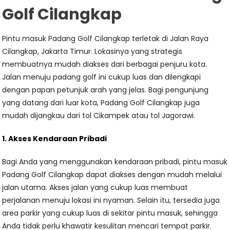
Golf Cilangkap
Pintu masuk Padang Golf Cilangkap terletak di Jalan Raya
Cilangkap, Jakarta Timur. Lokasinya yang strategis
membuatnya mudah diakses dari berbagai penjuru kota.
Jalan menuju padang golf ini cukup luas dan dilengkapi
dengan papan petunjuk arah yang jelas. Bagi pengunjung
yang datang dari luar kota, Padang Golf Cilangkap juga
mudah dijangkau dari tol Cikampek atau tol Jagorawi.
1. Akses Kendaraan Pribadi
Bagi Anda yang menggunakan kendaraan pribadi, pintu masuk
Padang Golf Cilangkap dapat diakses dengan mudah melalui
jalan utama. Akses jalan yang cukup luas membuat
perjalanan menuju lokasi ini nyaman. Selain itu, tersedia juga
area parkir yang cukup luas di sekitar pintu masuk, sehingga
Anda tidak perlu khawatir kesulitan mencari tempat parkir.