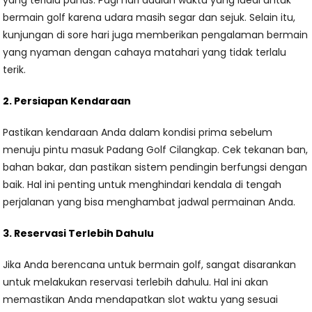
yang terlalu panas. Pagi hari adalah waktu yang ideal untuk
bermain golf karena udara masih segar dan sejuk. Selain itu,
kunjungan di sore hari juga memberikan pengalaman bermain
yang nyaman dengan cahaya matahari yang tidak terlalu
terik.
2. Persiapan Kendaraan
Pastikan kendaraan Anda dalam kondisi prima sebelum
menuju pintu masuk Padang Golf Cilangkap. Cek tekanan ban,
bahan bakar, dan pastikan sistem pendingin berfungsi dengan
baik. Hal ini penting untuk menghindari kendala di tengah
perjalanan yang bisa menghambat jadwal permainan Anda.
3. Reservasi Terlebih Dahulu
Jika Anda berencana untuk bermain golf, sangat disarankan
untuk melakukan reservasi terlebih dahulu. Hal ini akan
memastikan Anda mendapatkan slot waktu yang sesuai