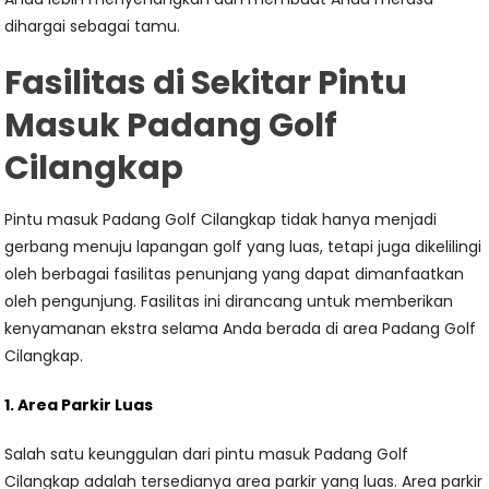
dihargai sebagai tamu.
Fasilitas di Sekitar Pintu
Masuk Padang Golf
Cilangkap
Pintu masuk Padang Golf Cilangkap tidak hanya menjadi
gerbang menuju lapangan golf yang luas, tetapi juga dikelilingi
oleh berbagai fasilitas penunjang yang dapat dimanfaatkan
oleh pengunjung. Fasilitas ini dirancang untuk memberikan
kenyamanan ekstra selama Anda berada di area Padang Golf
Cilangkap.
1. Area Parkir Luas
Salah satu keunggulan dari pintu masuk Padang Golf
Cilangkap adalah tersedianya area parkir yang luas. Area parkir