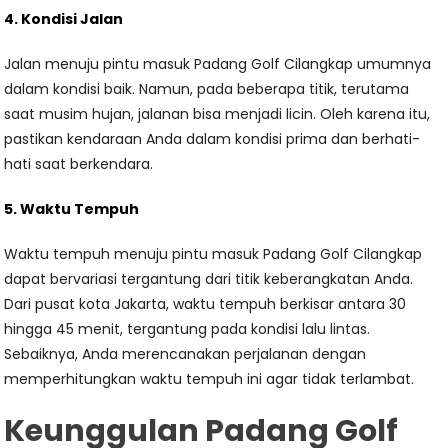
4. Kondisi Jalan
Jalan menuju pintu masuk Padang Golf Cilangkap umumnya
dalam kondisi baik. Namun, pada beberapa titik, terutama
saat musim hujan, jalanan bisa menjadi licin. Oleh karena itu,
pastikan kendaraan Anda dalam kondisi prima dan berhati-
hati saat berkendara.
5. Waktu Tempuh
Waktu tempuh menuju pintu masuk Padang Golf Cilangkap
dapat bervariasi tergantung dari titik keberangkatan Anda.
Dari pusat kota Jakarta, waktu tempuh berkisar antara 30
hingga 45 menit, tergantung pada kondisi lalu lintas.
Sebaiknya, Anda merencanakan perjalanan dengan
memperhitungkan waktu tempuh ini agar tidak terlambat.
Keunggulan Padang Golf