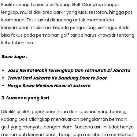
Fasilitas yang tersedia di Padang Golf Cilangkap sangat
lengkap, mulai dari area parkir yang luas, restoran, hingga pos
keamanan. Fasilitas ini dirancang untuk memberikan
kenyamanan maksimal kepada pengunjung, sehingga Anda
bisa fokus pada permainan golf tanpa harus khawatir tentang
kebutuhan lain.
Baca Juga :
Jasa Rental Mobil Terlengkap Dan Termurah Di Jakarta
Travel Dari Jakarta Ke Bandung Door to Door
Harga Sewa Minibus Hiace di Jakarta
3. Suasana yang Asri
Dikelilingi oleh pepohonan hijau dan suasana yang tenang,
Padang Golf Cilangkap menawarkan pengalaman bermain
golf yang menyatu dengan alam. Suasana asri ini tidak hanya
menambah kenyamanan, tetapi juga membantu merelaksasi