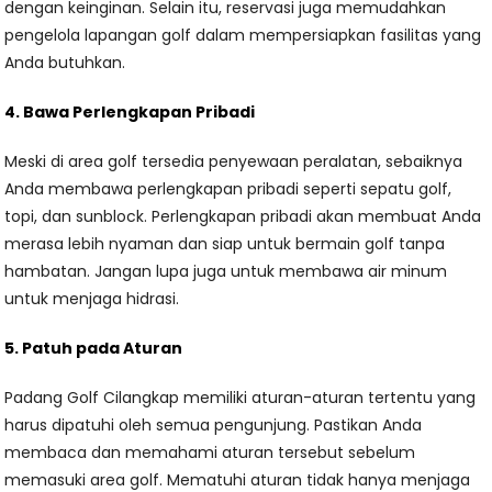
dengan keinginan. Selain itu, reservasi juga memudahkan
pengelola lapangan golf dalam mempersiapkan fasilitas yang
Anda butuhkan.
4. Bawa Perlengkapan Pribadi
Meski di area golf tersedia penyewaan peralatan, sebaiknya
Anda membawa perlengkapan pribadi seperti sepatu golf,
topi, dan sunblock. Perlengkapan pribadi akan membuat Anda
merasa lebih nyaman dan siap untuk bermain golf tanpa
hambatan. Jangan lupa juga untuk membawa air minum
untuk menjaga hidrasi.
5. Patuh pada Aturan
Padang Golf Cilangkap memiliki aturan-aturan tertentu yang
harus dipatuhi oleh semua pengunjung. Pastikan Anda
membaca dan memahami aturan tersebut sebelum
memasuki area golf. Mematuhi aturan tidak hanya menjaga