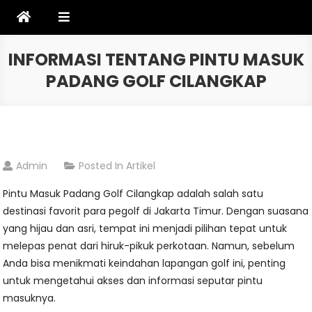
Skip
to
content
INFORMASI TENTANG PINTU MASUK
PADANG GOLF CILANGKAP
Admin
Posted In
Artikel
Pintu Masuk Padang Golf Cilangkap adalah salah satu
destinasi favorit para pegolf di Jakarta Timur. Dengan suasana
yang hijau dan asri, tempat ini menjadi pilihan tepat untuk
melepas penat dari hiruk-pikuk perkotaan. Namun, sebelum
Anda bisa menikmati keindahan lapangan golf ini, penting
untuk mengetahui akses dan informasi seputar pintu
masuknya.