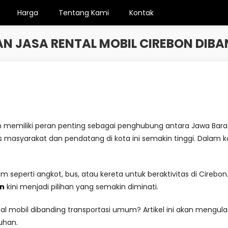
Harga
Tentang Kami
Kontak
JASA RENTAL MOBIL CIREBON DIB
emiliki peran penting sebagai penghubung antara Jawa Barat da
asyarakat dan pendatang di kota ini semakin tinggi. Dalam kond
seperti angkot, bus, atau kereta untuk beraktivitas di Cirebo
on
kini menjadi pilihan yang semakin diminati.
 mobil dibanding transportasi umum? Artikel ini akan mengulas
uhan.