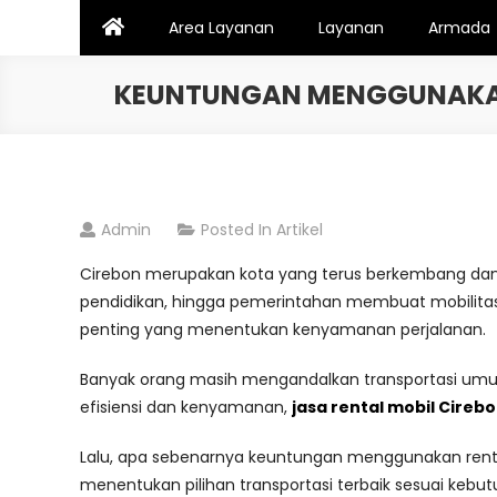
Skip
Area Layanan
Layanan
Armada
to
content
KEUNTUNGAN MENGGUNAKAN 
Admin
Posted In
Artikel
Cirebon merupakan kota yang terus berkembang dan m
pendidikan, hingga pemerintahan membuat mobilitas m
penting yang menentukan kenyamanan perjalanan.
Banyak orang masih mengandalkan transportasi umum 
efisiensi dan kenyamanan,
jasa rental mobil Cireb
Lalu, apa sebenarnya keuntungan menggunakan rental
menentukan pilihan transportasi terbaik sesuai kebut