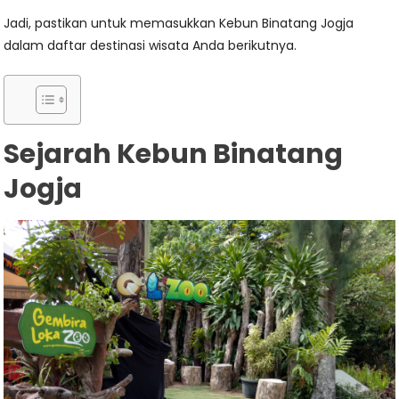
Jadi, pastikan untuk memasukkan Kebun Binatang Jogja
dalam daftar destinasi wisata Anda berikutnya.
Sejarah Kebun Binatang
Jogja