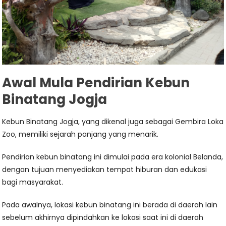
Awal Mula Pendirian Kebun
Binatang Jogja
Kebun Binatang Jogja, yang dikenal juga sebagai Gembira Loka
Zoo, memiliki sejarah panjang yang menarik.
Pendirian kebun binatang ini dimulai pada era kolonial Belanda,
dengan tujuan menyediakan tempat hiburan dan edukasi
bagi masyarakat.
Pada awalnya, lokasi kebun binatang ini berada di daerah lain
sebelum akhirnya dipindahkan ke lokasi saat ini di daerah