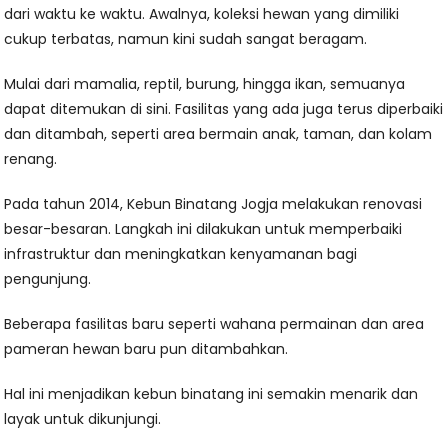
dari waktu ke waktu. Awalnya, koleksi hewan yang dimiliki
cukup terbatas, namun kini sudah sangat beragam.
Mulai dari mamalia, reptil, burung, hingga ikan, semuanya
dapat ditemukan di sini. Fasilitas yang ada juga terus diperbaiki
dan ditambah, seperti area bermain anak, taman, dan kolam
renang.
Pada tahun 2014, Kebun Binatang Jogja melakukan renovasi
besar-besaran. Langkah ini dilakukan untuk memperbaiki
infrastruktur dan meningkatkan kenyamanan bagi
pengunjung.
Beberapa fasilitas baru seperti wahana permainan dan area
pameran hewan baru pun ditambahkan.
Hal ini menjadikan kebun binatang ini semakin menarik dan
layak untuk dikunjungi.