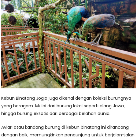
Kebun Binatang Jogja juga dikenal dengan koleksi burungnya
yang beragam. Mulai dari burung lokal seperti elang Jawa,
hingga burung eksotis dari berbagai belahan dunia.
Aviari atau kandang burung di kebun binatang ini dirancang
dengan baik, memungkinkan pengunjung untuk berjalan-jalan