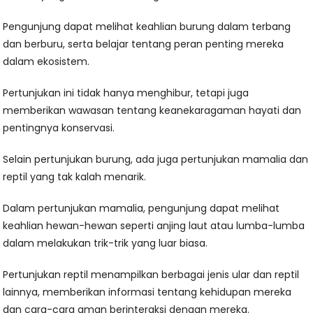
Pengunjung dapat melihat keahlian burung dalam terbang
dan berburu, serta belajar tentang peran penting mereka
dalam ekosistem.
Pertunjukan ini tidak hanya menghibur, tetapi juga
memberikan wawasan tentang keanekaragaman hayati dan
pentingnya konservasi.
Selain pertunjukan burung, ada juga pertunjukan mamalia dan
reptil yang tak kalah menarik.
Dalam pertunjukan mamalia, pengunjung dapat melihat
keahlian hewan-hewan seperti anjing laut atau lumba-lumba
dalam melakukan trik-trik yang luar biasa.
Pertunjukan reptil menampilkan berbagai jenis ular dan reptil
lainnya, memberikan informasi tentang kehidupan mereka
dan cara-cara aman berinteraksi dengan mereka.