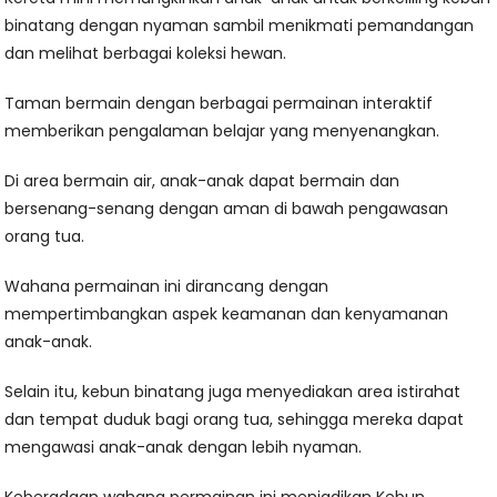
binatang dengan nyaman sambil menikmati pemandangan
dan melihat berbagai koleksi hewan.
Taman bermain dengan berbagai permainan interaktif
memberikan pengalaman belajar yang menyenangkan.
Di area bermain air, anak-anak dapat bermain dan
bersenang-senang dengan aman di bawah pengawasan
orang tua.
Wahana permainan ini dirancang dengan
mempertimbangkan aspek keamanan dan kenyamanan
anak-anak.
Selain itu, kebun binatang juga menyediakan area istirahat
dan tempat duduk bagi orang tua, sehingga mereka dapat
mengawasi anak-anak dengan lebih nyaman.
Keberadaan wahana permainan ini menjadikan Kebun