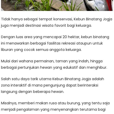
Tidak hanya sebagai tempat konservasi, Kebun Binatang Jogja
juga menjadi destinasi wisata favorit bagi keluarga.
Dengan luas area yang mencapai 20 hektar, kebun binatang
ini menawarkan berbagai fasilitas rekreasi ataupun untuk
liburan yang cocok semua anggota keluarga.
Mulai dari wahana permainan, taman yang indah, hingga
berbagai pertunjukan hewan yang edukatif dan menghibur.
Salah satu daya tarik utama Kebun Binatang Jogja adalah
zona interaktif di mana pengunjung dapat berinteraksi
langsung dengan beberapa hewan.
Misalnya, memberi makan rusa atau burung, yang tentu saja
menjadi pengalaman yang menyenangkan terutama bagi