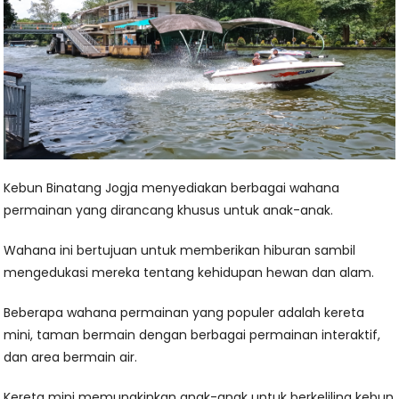
Kebun Binatang Jogja menyediakan berbagai wahana
permainan yang dirancang khusus untuk anak-anak.
Wahana ini bertujuan untuk memberikan hiburan sambil
mengedukasi mereka tentang kehidupan hewan dan alam.
Beberapa wahana permainan yang populer adalah kereta
mini, taman bermain dengan berbagai permainan interaktif,
dan area bermain air.
Kereta mini memungkinkan anak-anak untuk berkeliling kebun