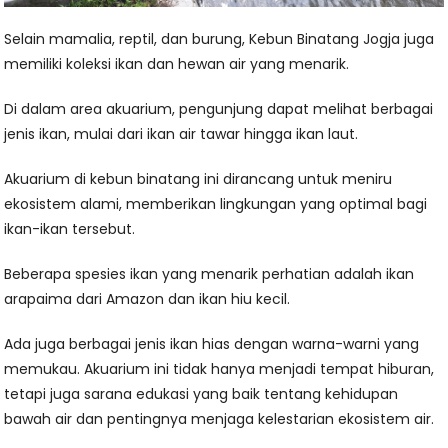
Selain mamalia, reptil, dan burung, Kebun Binatang Jogja juga
memiliki koleksi ikan dan hewan air yang menarik.
Di dalam area akuarium, pengunjung dapat melihat berbagai
jenis ikan, mulai dari ikan air tawar hingga ikan laut.
Akuarium di kebun binatang ini dirancang untuk meniru
ekosistem alami, memberikan lingkungan yang optimal bagi
ikan-ikan tersebut.
Beberapa spesies ikan yang menarik perhatian adalah ikan
arapaima dari Amazon dan ikan hiu kecil.
Ada juga berbagai jenis ikan hias dengan warna-warni yang
memukau. Akuarium ini tidak hanya menjadi tempat hiburan,
tetapi juga sarana edukasi yang baik tentang kehidupan
bawah air dan pentingnya menjaga kelestarian ekosistem air.