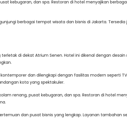
 pusat kebugaran, dan spa. Restoran di hotel menyajikan berbag
jungi berbagai tempat wisata dan bisnis di Jakarta. Tersedia 
ng terletak di dekat Atrium Senen. Hotel ini dikenal dengan de
gkan.
ontemporer dan dilengkapi dengan fasilitas modern seperti TV l
dangan kota yang spektakuler.
uk kolam renang, pusat kebugaran, dan spa. Restoran di hotel men
ma.
g pertemuan dan pusat bisnis yang lengkap. Layanan tambahan s