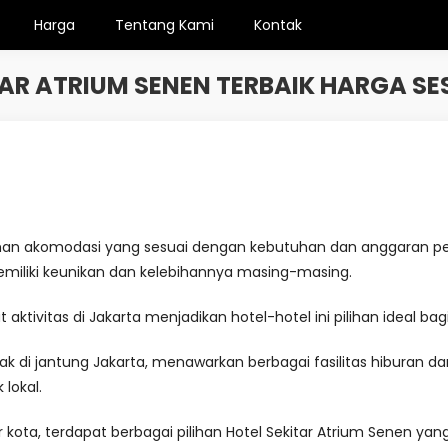
Harga
Tentang Kami
Kontak
TAR ATRIUM SENEN TERBAIK HARGA SE
ihan akomodasi yang sesuai dengan kebutuhan dan anggaran pe
emiliki keunikan dan kelebihannya masing-masing.
aktivitas di Jakarta menjadikan hotel-hotel ini pilihan ideal b
ak di jantung Jakarta, menawarkan berbagai fasilitas hiburan d
lokal.
 kota, terdapat berbagai pilihan Hotel Sekitar Atrium Senen