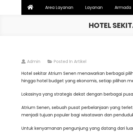
Skip
Area Layanan
Layanan
Armada
to
content
HOTEL SEKI
Admin
Posted In
Artikel
Hotel sekitar Atrium Senen menawarkan berbagai pil
hingga hotel budget yang ekonomis, setiap pilihan m
Lokasinya yang strategis dekat dengan berbagai pusat 
Atrium Senen, sebuah pusat perbelanjaan yang terlet
menjadi tujuan populer bagi wisatawan dan penduduk 
Untuk kenyamanan pengunjung yang datang dari luar