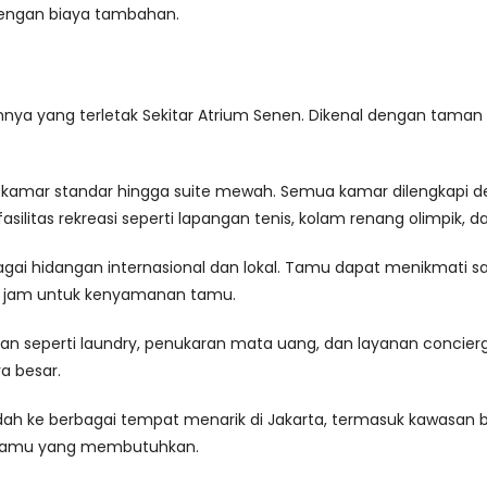
dengan biaya tambahan.
nnya yang terletak Sekitar Atrium Senen. Dikenal dengan taman ya
i kamar standar hingga suite mewah. Semua kamar dilengkapi den
 fasilitas rekreasi seperti lapangan tenis, kolam renang olimpik,
rbagai hidangan internasional dan lokal. Tamu dapat menikm
24 jam untuk kenyamanan tamu.
an seperti laundry, penukaran mata uang, dan layanan concierg
a besar.
h ke berbagai tempat menarik di Jakarta, termasuk kawasan bisn
 tamu yang membutuhkan.