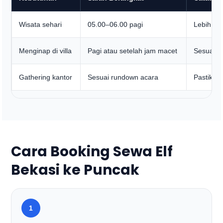
Wisata sehari
05.00–06.00 pagi
Lebih am
Menginap di villa
Pagi atau setelah jam macet
Sesuaikan
Gathering kantor
Sesuai rundown acara
Pastikan 
Cara Booking Sewa Elf
Bekasi ke Puncak
1