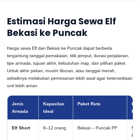
Estimasi Harga Sewa Elf
Bekasi ke Puncak
Harga sewa Elf dari Bekasi ke Puncak dapat berbeda
tergantung tanggal pemakaian, titik jemput, durasi perjalanan,
tipe armada, tujuan akhir, kebutuhan inap, dan pilihan paket.
Untuk akhir pekan, musim liburan, atau tanggal merah,
sebaiknya melakukan pemesanan lebih awal agar ketersediaan
unit lebih aman.
Jenis
Kapasitas
Paket Rute
Est
Armada
Ideal
Har
Elf Short
8–12 orang
Bekasi – Puncak PP
Mul
Rp1