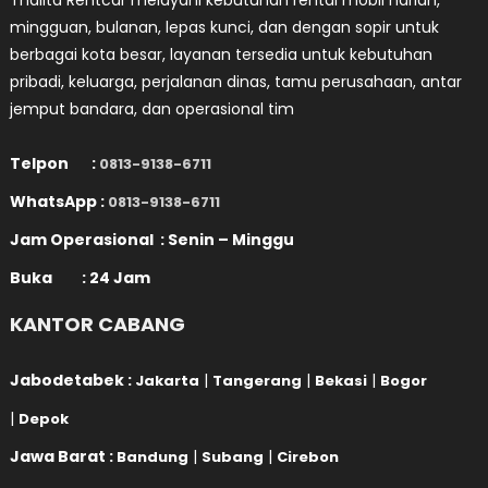
Thalita Rentcar melayani kebutuhan rental mobil harian,
mingguan, bulanan, lepas kunci, dan dengan sopir untuk
berbagai kota besar, layanan tersedia untuk kebutuhan
pribadi, keluarga, perjalanan dinas, tamu perusahaan, antar
jemput bandara, dan operasional tim
Telpon :
0813-9138-6711
WhatsApp :
0813-9138-6711
Jam Operasional : Senin – Minggu
Buka : 24 Jam
KANTOR CABANG
Jabodetabek :
|
|
|
Jakarta
Tangerang
Bekasi
Bogor
|
Depok
Jawa Barat :
|
|
Bandung
Subang
Cirebon