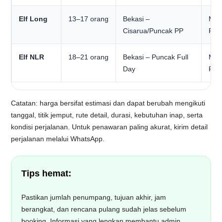
Elf Long
13–17 orang
Bekasi –
Mul
Cisarua/Puncak PP
Rp1
Elf NLR
18–21 orang
Bekasi – Puncak Full
Mul
Day
Rp1
Catatan: harga bersifat estimasi dan dapat berubah mengikuti
tanggal, titik jemput, rute detail, durasi, kebutuhan inap, serta
kondisi perjalanan. Untuk penawaran paling akurat, kirim detail
perjalanan melalui WhatsApp.
Tips hemat:
Pastikan jumlah penumpang, tujuan akhir, jam
berangkat, dan rencana pulang sudah jelas sebelum
booking. Informasi yang lengkap membantu admin