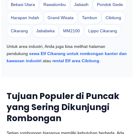
Bekasi Utara
Rawalumbu
Jatiasih
Pondok Gede
Harapan Indah
Grand Wisata
Tambun
Cibitung
Cikarang
Jababeka
MM2100
Lippo Cikarang
Untuk area industri, Anda juga bisa melihat halaman
pendukung
sewa Elf Cikarang untuk rombongan kantor dan
kawasan industri
atau
rental Elf area Cibitung
.
Tujuan Populer di Puncak
yang Sering Dikunjungi
Rombongan
Setiap rombongan biasanya memiliki kebutuhan berbeda. Ada