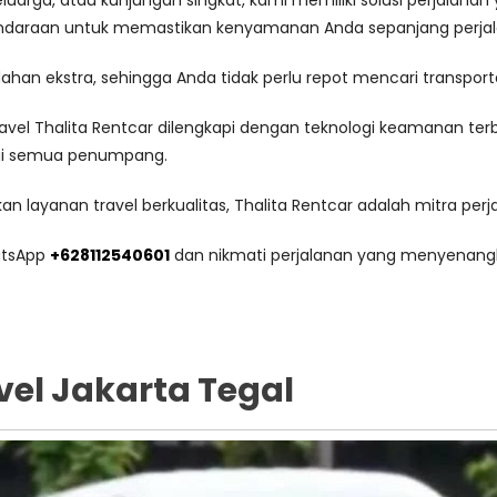
eluarga, atau kunjungan singkat, kami memiliki solusi perjalan
kendaraan untuk memastikan kenyamanan Anda sepanjang perjal
an ekstra, sehingga Anda tidak perlu repot mencari transpor
vel Thalita Rentcar dilengkapi dengan teknologi keamanan ter
gi semua penumpang.
 layanan travel berkualitas, Thalita Rentcar adalah mitra perja
tsApp
+628112540601
dan nikmati perjalanan yang menyenang
vel Jakarta Tegal