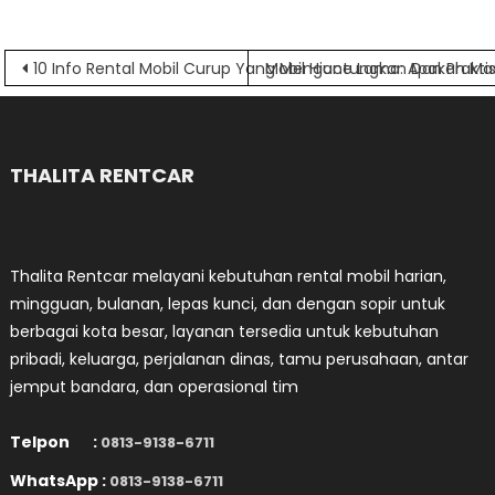
Navigasi
10 Info Rental Mobil Curup Yang Menguntungkan Dan Prakti
Mobil Hiace Lama: Apakah Mas
pos
THALITA RENTCAR
Thalita Rentcar melayani kebutuhan rental mobil harian,
mingguan, bulanan, lepas kunci, dan dengan sopir untuk
berbagai kota besar, layanan tersedia untuk kebutuhan
pribadi, keluarga, perjalanan dinas, tamu perusahaan, antar
jemput bandara, dan operasional tim
Telpon :
0813-9138-6711
WhatsApp :
0813-9138-6711