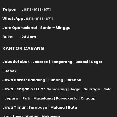
Telpon :
0813-9138-6711
WhatsApp :
0813-9138-6711
Jam Operasional : Senin – Minggu
Buka : 24 Jam
KANTOR CABANG
Jabodetabek :
|
|
|
Jakarta
Tangerang
Bekasi
Bogor
|
Depok
Jawa Barat :
|
|
Bandung
Subang
Cirebon
Jawa Tengah & D.I. Y :
|
|
|
Semarang
Jogja
Salatiga
Solo
|
|
|
|
|
Jepara
Pati
Magelang
Purwokerto
Cilacap
Jawa Timur :
|
|
Surabaya
Malang
Batu
Luar Jawa :
|
Medan
Makassar