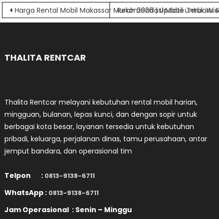
Navigasi
Harga Rental Mobil Makassar Murah 2026 | Update Terbaru
Rekomendasi Mobil untuk Wis
pos
THALITA RENTCAR
Thalita Rentcar melayani kebutuhan rental mobil harian,
mingguan, bulanan, lepas kunci, dan dengan sopir untuk
berbagai kota besar, layanan tersedia untuk kebutuhan
pribadi, keluarga, perjalanan dinas, tamu perusahaan, antar
jemput bandara, dan operasional tim
Telpon :
0813-9138-6711
WhatsApp :
0813-9138-6711
Jam Operasional : Senin – Minggu