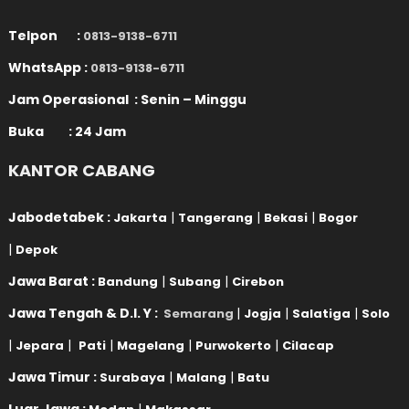
Telpon :
0813-9138-6711
WhatsApp :
0813-9138-6711
Jam Operasional : Senin – Minggu
Buka : 24 Jam
KANTOR CABANG
Jabodetabek :
|
|
|
Jakarta
Tangerang
Bekasi
Bogor
|
Depok
Jawa Barat :
|
|
Bandung
Subang
Cirebon
Jawa Tengah & D.I. Y :
|
|
|
Semarang
Jogja
Salatiga
Solo
|
|
|
|
|
Jepara
Pati
Magelang
Purwokerto
Cilacap
Jawa Timur :
|
|
Surabaya
Malang
Batu