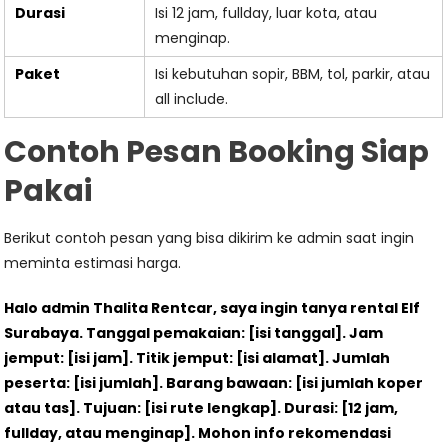
Durasi
Isi 12 jam, fullday, luar kota, atau
menginap.
Paket
Isi kebutuhan sopir, BBM, tol, parkir, atau
all include.
Contoh Pesan Booking Siap
Pakai
Berikut contoh pesan yang bisa dikirim ke admin saat ingin
meminta estimasi harga.
Halo admin Thalita Rentcar, saya ingin tanya rental Elf
Surabaya. Tanggal pemakaian: [isi tanggal]. Jam
jemput: [isi jam]. Titik jemput: [isi alamat]. Jumlah
peserta: [isi jumlah]. Barang bawaan: [isi jumlah koper
atau tas]. Tujuan: [isi rute lengkap]. Durasi: [12 jam,
fullday, atau menginap]. Mohon info rekomendasi