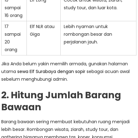
15
Elf Long
Cocok untuk wisata, ziarah,
sampai
study tour, dan luar kota.
16 orang
17
Elf NLR atau
Lebih nyaman untuk
sampai
Giga
rombongan besar dan
20
perjalanan jauh.
orang
Jika Anda belum yakin memilih armada, gunakan halaman
utama
sewa Elf Surabaya dengan sopir
sebagai acuan awal
sebelum menghubungi admin.
2. Hitung Jumlah Barang
Bawaan
Barang bawaan sering membuat kebutuhan ruang menjadi
lebih besar. Rombongan wisata, ziarah, study tour, dan
gathering biasanya membawa tas, koper, konsumsi,