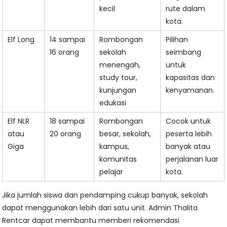
kecil
rute dalam
kota.
Elf Long
14 sampai
Rombongan
Pilihan
16 orang
sekolah
seimbang
menengah,
untuk
study tour,
kapasitas dan
kunjungan
kenyamanan.
edukasi
Elf NLR
18 sampai
Rombongan
Cocok untuk
atau
20 orang
besar, sekolah,
peserta lebih
Giga
kampus,
banyak atau
komunitas
perjalanan luar
pelajar
kota.
Jika jumlah siswa dan pendamping cukup banyak, sekolah
dapat menggunakan lebih dari satu unit. Admin Thalita
Rentcar dapat membantu memberi rekomendasi