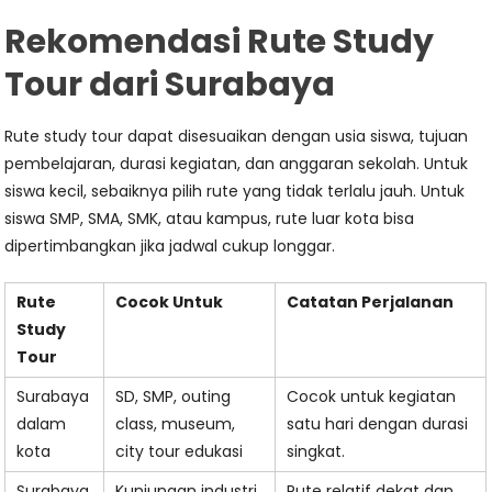
Rekomendasi Rute Study
Tour dari Surabaya
Rute study tour dapat disesuaikan dengan usia siswa, tujuan
pembelajaran, durasi kegiatan, dan anggaran sekolah. Untuk
siswa kecil, sebaiknya pilih rute yang tidak terlalu jauh. Untuk
siswa SMP, SMA, SMK, atau kampus, rute luar kota bisa
dipertimbangkan jika jadwal cukup longgar.
Rute
Cocok Untuk
Catatan Perjalanan
Study
Tour
Surabaya
SD, SMP, outing
Cocok untuk kegiatan
dalam
class, museum,
satu hari dengan durasi
kota
city tour edukasi
singkat.
Surabaya
Kunjungan industri,
Rute relatif dekat dan