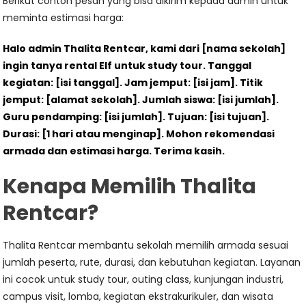
Berikut contoh pesan yang bisa dikirim kepada admin untuk
meminta estimasi harga:
Halo admin Thalita Rentcar, kami dari [nama sekolah]
ingin tanya rental Elf untuk study tour. Tanggal
kegiatan: [isi tanggal]. Jam jemput: [isi jam]. Titik
jemput: [alamat sekolah]. Jumlah siswa: [isi jumlah].
Guru pendamping: [isi jumlah]. Tujuan: [isi tujuan].
Durasi: [1 hari atau menginap]. Mohon rekomendasi
armada dan estimasi harga. Terima kasih.
Kenapa Memilih Thalita
Rentcar?
Thalita Rentcar membantu sekolah memilih armada sesuai
jumlah peserta, rute, durasi, dan kebutuhan kegiatan. Layanan
ini cocok untuk study tour, outing class, kunjungan industri,
campus visit, lomba, kegiatan ekstrakurikuler, dan wisata