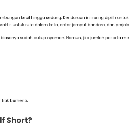
mbongan kecil hingga sedang. Kendaraan ini sering dipilih unt
h praktis untuk rute dalam kota, antar jemput bandara, dan perja
hort biasanya sudah cukup nyaman. Namun, jika jumlah peserta
itik berhenti.
f Short?