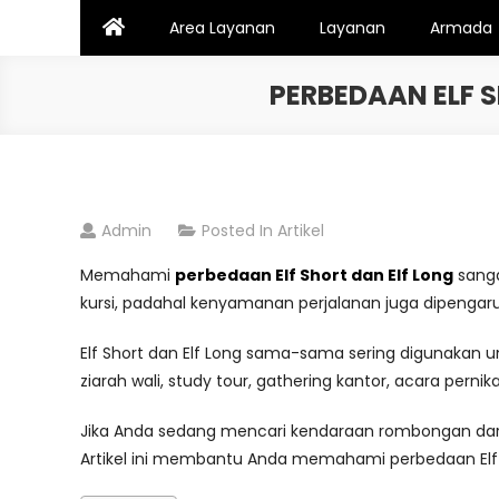
Skip
Area Layanan
Layanan
Armada
to
content
PERBEDAAN ELF 
Admin
Posted In
Artikel
Memahami
perbedaan Elf Short dan Elf Long
sanga
kursi, padahal kenyamanan perjalanan juga dipengar
Elf Short dan Elf Long sama-sama sering digunakan 
ziarah wali, study tour, gathering kantor, acara pern
Jika Anda sedang mencari kendaraan rombongan dar
Artikel ini membantu Anda memahami perbedaan Elf S