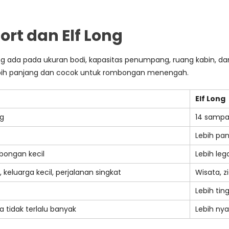
rt dan Elf Long
 ada pada ukuran bodi, kapasitas penumpang, ruang kabin, dan k
 lebih panjang dan cocok untuk rombongan menengah.
Elf Long
ng
14 sampai
Lebih pa
bongan kecil
Lebih le
, keluarga kecil, perjalanan singkat
Wisata, z
Lebih tin
a tidak terlalu banyak
Lebih ny