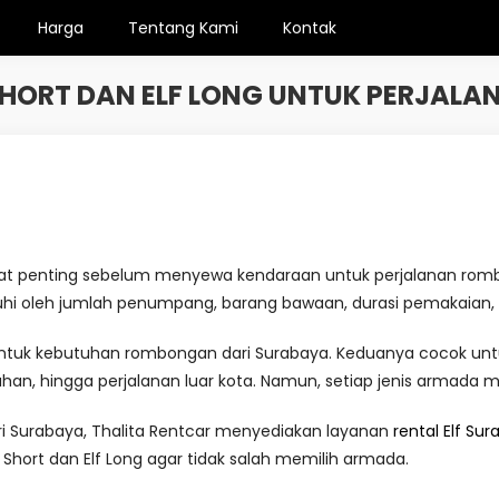
Harga
Tentang Kami
Kontak
SHORT DAN ELF LONG UNTUK PERJA
t penting sebelum menyewa kendaraan untuk perjalanan romb
uhi oleh jumlah penumpang, barang bawaan, durasi pemakaian, 
untuk kebutuhan rombongan dari Surabaya. Keduanya cocok untu
ikahan, hingga perjalanan luar kota. Namun, setiap jenis armada 
i Surabaya, Thalita Rentcar menyediakan layanan
rental Elf Su
hort dan Elf Long agar tidak salah memilih armada.