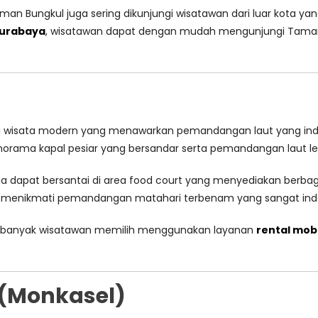
Taman Bungkul juga sering dikunjungi wisatawan dari luar kota y
Surabaya
, wisatawan dapat dengan mudah mengunjungi Taman B
i wisata modern yang menawarkan pemandangan laut yang inda
norama kapal pesiar yang bersandar serta pemandangan laut lep
ga dapat bersantai di area food court yang menyediakan ber
uk menikmati pemandangan matahari terbenam yang sangat ind
at banyak wisatawan memilih menggunakan layanan
rental mob
(Monkasel)