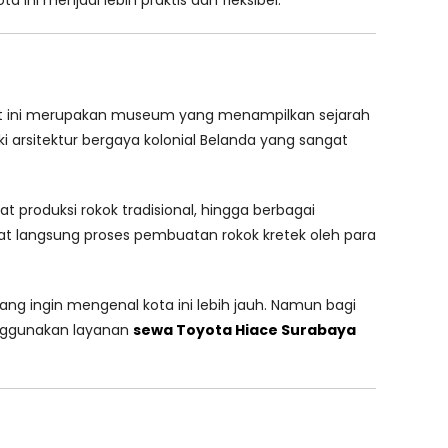
a ini menjadi lebih praktis dan fleksibel.
pat ini merupakan museum yang menampilkan sejarah
 arsitektur bergaya kolonial Belanda yang sangat
 produksi rokok tradisional, hingga berbagai
hat langsung proses pembuatan rokok kretek oleh para
ng ingin mengenal kota ini lebih jauh. Namun bagi
enggunakan layanan
sewa Toyota Hiace Surabaya