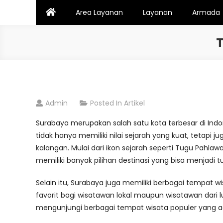
Skip
Area Layanan
Layanan
Armada
to
content
T
Admin
Posted In
Artikel
Surabaya merupakan salah satu kota terbesar di Indon
tidak hanya memiliki nilai sejarah yang kuat, tetap
kalangan. Mulai dari ikon sejarah seperti Tugu Pah
memiliki banyak pilihan destinasi yang bisa menjadi t
Selain itu, Surabaya juga memiliki berbagai tempat wi
favorit bagi wisatawan lokal maupun wisatawan dari
mengunjungi berbagai tempat wisata populer yang a