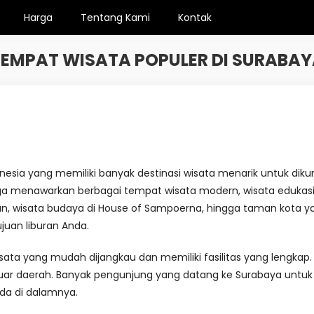
Harga
Tentang Kami
Kontak
EMPAT WISATA POPULER DI SURABA
esia yang memiliki banyak destinasi wisata menarik untuk dikun
i juga menawarkan berbagai tempat wisata modern, wisata edukas
lawan, wisata budaya di House of Sampoerna, hingga taman kota
ujuan liburan Anda.
sata yang mudah dijangkau dan memiliki fasilitas yang lengkap. 
 luar daerah. Banyak pengunjung yang datang ke Surabaya untu
da di dalamnya.