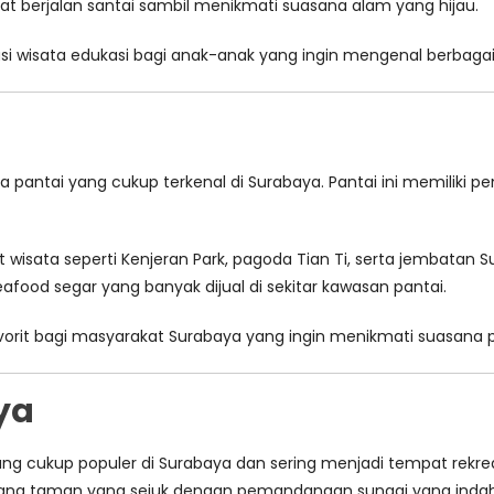
 berjalan santai sambil menikmati suasana alam yang hijau.
i wisata edukasi bagi anak-anak yang ingin mengenal berbagai j
a pantai yang cukup terkenal di Surabaya. Pantai ini memiliki p
wisata seperti Kenjeran Park, pagoda Tian Ti, serta jembatan Su
afood segar yang banyak dijual di sekitar kawasan pantai.
vorit bagi masyarakat Surabaya yang ingin menikmati suasana pa
ya
 cukup populer di Surabaya dan sering menjadi tempat rekreasi 
sana taman yang sejuk dengan pemandangan sungai yang indah