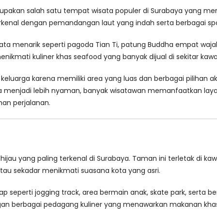
pakan salah satu tempat wisata populer di Surabaya yang me
erkenal dengan pemandangan laut yang indah serta berbagai sp
isata menarik seperti pagoda Tian Ti, patung Buddha empat waj
menikmati kuliner khas seafood yang banyak dijual di sekitar kaw
a keluarga karena memiliki area yang luas dan berbagai pilihan 
baya menjadi lebih nyaman, banyak wisatawan memanfaatkan la
an perjalanan.
ijau yang paling terkenal di Surabaya. Taman ini terletak di 
tau sekadar menikmati suasana kota yang asri.
ap seperti jogging track, area bermain anak, skate park, serta
gan berbagai pedagang kuliner yang menawarkan makanan khas