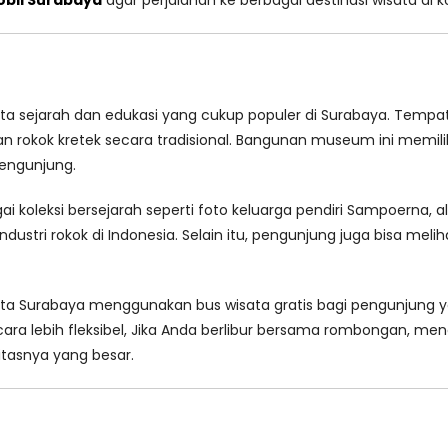
obil Surabaya
agar perjalanan ke berbagai destinasi wisata di kot
sata sejarah dan edukasi yang cukup populer di Surabaya. Tem
okok kretek secara tradisional. Bangunan museum ini memiliki
pengunjung.
oleksi bersejarah seperti foto keluarga pendiri Sampoerna, alat
stri rokok di Indonesia. Selain itu, pengunjung juga bisa meli
ota Surabaya menggunakan bus wisata gratis bagi pengunjung ya
cara lebih fleksibel, Jika Anda berlibur bersama rombongan, m
itasnya yang besar.