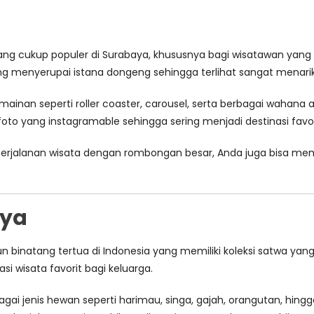
ang cukup populer di Surabaya, khususnya bagi wisatawan yang 
menyerupai istana dongeng sehingga terlihat sangat menarik
rmainan seperti roller coaster, carousel, serta berbagai wah
oto yang instagramable sehingga sering menjadi destinasi favor
k perjalanan wisata dengan rombongan besar, Anda juga bisa 
aya
binatang tertua di Indonesia yang memiliki koleksi satwa yang 
si wisata favorit bagi keluarga.
ai jenis hewan seperti harimau, singa, gajah, orangutan, hingga