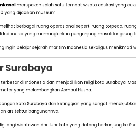
nkasel
merupakan salah satu tempat wisata edukasi yang cuku
 410 yang dijadikan museum.
ihat berbagai ruang operasional seperti ruang torpedo, ruang 
di Indonesia yang memungkinkan pengunjung masuk langsung k
 ingin belajar sejarah maritim Indonesia sekaligus menikmati w
ar Surabaya
terbesar di Indonesia dan menjadi ikon religi kota Surabaya. Ma
 99 meter yang melambangkan Asmaul Husna.
ngan kota Surabaya dari ketinggian yang sangat menakjubkan.
han arsitektur bangunannya.
eligi bagi wisatawan dari luar kota yang datang berkunjung ke Su