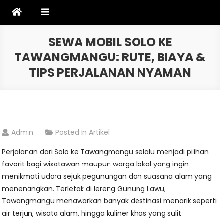
Skip
to
content
SEWA MOBIL SOLO KE
TAWANGMANGU: RUTE, BIAYA &
TIPS PERJALANAN NYAMAN
Admin
Posted In
Artikel
Perjalanan dari Solo ke Tawangmangu selalu menjadi pilihan
favorit bagi wisatawan maupun warga lokal yang ingin
menikmati udara sejuk pegunungan dan suasana alam yang
menenangkan. Terletak di lereng Gunung Lawu,
Tawangmangu menawarkan banyak destinasi menarik seperti
air terjun, wisata alam, hingga kuliner khas yang sulit