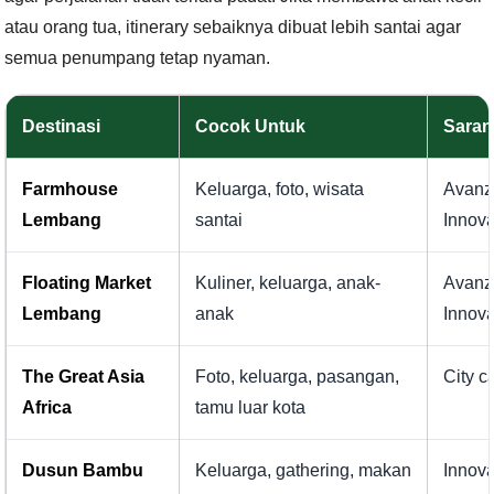
atau orang tua, itinerary sebaiknya dibuat lebih santai agar
semua penumpang tetap nyaman.
Destinasi
Cocok Untuk
Saran
Farmhouse
Keluarga, foto, wisata
Avanz
Lembang
santai
Innov
Floating Market
Kuliner, keluarga, anak-
Avanz
Lembang
anak
Innova
The Great Asia
Foto, keluarga, pasangan,
City c
Africa
tamu luar kota
Dusun Bambu
Keluarga, gathering, makan
Innova