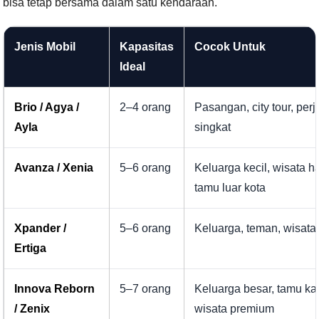
bisa tetap bersama dalam satu kendaraan.
Jenis Mobil
Kapasitas
Cocok Untuk
Ideal
Brio / Agya /
2–4 orang
Pasangan, city tour, per
Ayla
singkat
Avanza / Xenia
5–6 orang
Keluarga kecil, wisata ha
tamu luar kota
Xpander /
5–6 orang
Keluarga, teman, wisata 
Ertiga
Innova Reborn
5–7 orang
Keluarga besar, tamu kan
/ Zenix
wisata premium