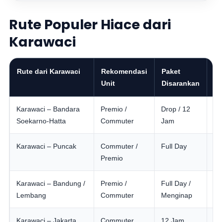
Rute Populer Hiace dari
Karawaci
Rute dari Karawaci
Rekomendasi
Paket
K
Unit
Disarankan
Karawaci – Bandara
Premio /
Drop / 12
An
Soekarno-Hatta
Commuter
Jam
ke
Karawaci – Puncak
Commuter /
Full Day
Wi
Premio
ko
Karawaci – Bandung /
Premio /
Full Day /
Tr
Lembang
Commuter
Menginap
se
Karawaci – Jakarta
Commuter
12 Jam
Me