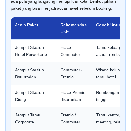
ada pula yang langsung menuju luar kota. Berikut pilihan
paket yang bisa menjadi acuan awal sebelum booking.
Jenis Paket
Rekomendasi
Cocok Untuk
Unit
Jemput Stasiun –
Hiace
Tamu keluarga, pe
Hotel Purwokerto
Commuter
acara, rombongan 
Jemput Stasiun –
Commuter /
Wisata keluarga, g
Baturraden
Premio
tamu hotel
Jemput Stasiun –
Hiace Premio
Rombongan wisata
Dieng
disarankan
tinggi
Jemput Tamu
Premio /
Tamu kantor, pese
Corporate
Commuter
meeting, relasi bis