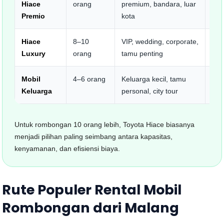
Hiace
orang
premium, bandara, luar
rep
Premio
kota
Hiace
8–10
VIP, wedding, corporate,
Kes
Luxury
orang
tamu penting
kab
Mobil
4–6 orang
Keluarga kecil, tamu
Leb
Keluarga
personal, city tour
pes
Untuk rombongan 10 orang lebih, Toyota Hiace biasanya
menjadi pilihan paling seimbang antara kapasitas,
kenyamanan, dan efisiensi biaya.
Rute Populer Rental Mobil
Rombongan dari Malang