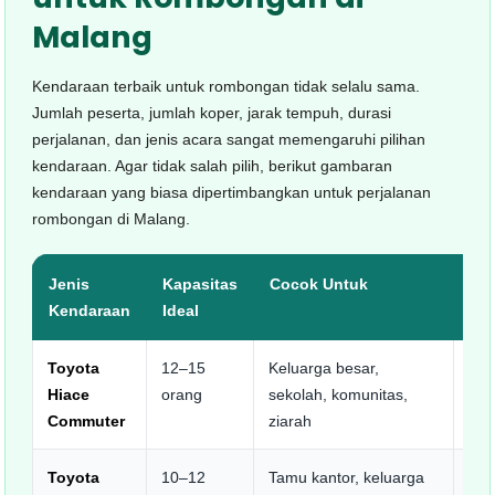
Malang
Kendaraan terbaik untuk rombongan tidak selalu sama.
Jumlah peserta, jumlah koper, jarak tempuh, durasi
perjalanan, dan jenis acara sangat memengaruhi pilihan
kendaraan. Agar tidak salah pilih, berikut gambaran
kendaraan yang biasa dipertimbangkan untuk perjalanan
rombongan di Malang.
Jenis
Kapasitas
Cocok Untuk
Ke
Kendaraan
Ideal
Toyota
12–15
Keluarga besar,
Kap
Hiace
orang
sekolah, komunitas,
bia
Commuter
ziarah
efis
Toyota
10–12
Tamu kantor, keluarga
Leb