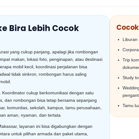
e Bira Lebih Cocok
Cocok
Liburan 
Corporat
urasi yang cukup panjang, apalagi jika rombongan
empat makan, lokasi foto, penginapan, atau destinasi
Trip kom
rapa mobil kecil, koordinasi perjalanan bisa
dokumen
jadwal tidak sinkron, rombongan harus saling
Study t
mobil.
Wedding 
. Koordinator cukup berkomunikasi dengan satu
pengant
jelas, dan rombongan bisa tetap bersama sepanjang
Tamu lua
sar, komunitas, sekolah, kampus, tamu perusahaan,
an aman, nyaman, dan tertata.
 Makassar, layanan ini bisa digabungkan dengan
ntara untuk pilihan armada dan paket utama,