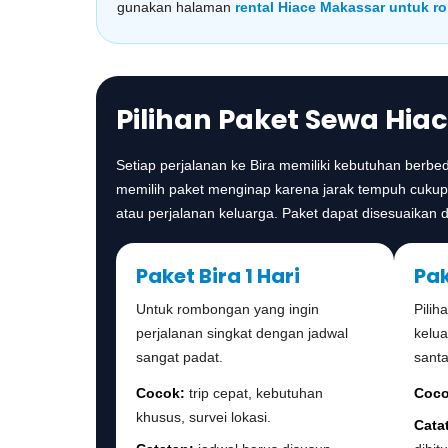
gunakan halaman
rental Hiace Makassar untuk 
Pilihan Paket Sewa Hia
Setiap perjalanan ke Bira memiliki kebutuhan berb
memilih paket menginap karena jarak tempuh cukup
atau perjalanan keluarga. Paket dapat disesuaikan den
Paket Bira 1 Hari
Pak
Untuk rombongan yang ingin
Pilih
perjalanan singkat dengan jadwal
kelu
sangat padat.
santa
Cocok:
trip cepat, kebutuhan
Coco
khusus, survei lokasi.
Cata