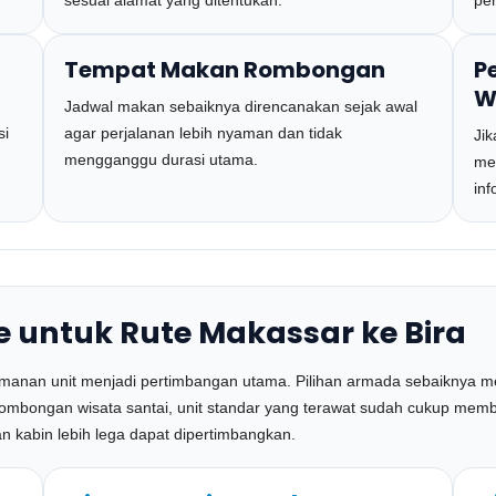
sesuai alamat yang ditentukan.
per
Tempat Makan Rombongan
P
W
Jadwal makan sebaiknya direncanakan sejak awal
si
agar perjalanan lebih nyaman dan tidak
Ji
mengganggu durasi utama.
me
inf
 untuk Rute Makassar ke Bira
yamanan unit menjadi pertimbangan utama. Pilihan armada sebaiknya 
rombongan wisata santai, unit standar yang terawat sudah cukup memb
n kabin lebih lega dapat dipertimbangkan.