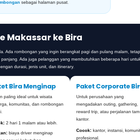
rombongan
sebagai halaman pusat.
ce Makassar ke Bira
eda. Ada rombongan yang ingin berangkat pagi dan pulang malam, tet
 panjang. Ada juga pelanggan yang membutuhkan beberapa hari untuk
gan durasi, jenis unit, dan itinerary.
et Bira Menginap
Paket Corporate Bi
an paling ideal untuk wisata
Untuk perusahaan yang
arga, komunitas, dan rombongan
mengadakan outing, gathering,
i.
reward trip, atau perjalanan ta
kantor.
k:
2 hari 1 malam atau lebih.
Cocok:
kantor, instansi, komuni
tan:
biaya driver menginap
profesional.