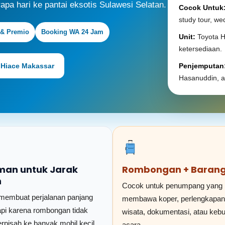
rapa hari ke pantai eksotis Sulawesi Selatan.
Cocok Untuk
study tour, wed
& Premio
Booking WA 24 Jam
Unit:
Toyota H
ketersediaan.
 Hiace Makassar
Penjemputan
Hasanuddin, a
an untuk Jarak
Rombongan + Baran
h
Cocok untuk penumpang yang
membuat perjalanan panjang
membawa koper, perlengkapan
rapi karena rombongan tidak
wisata, dokumentasi, atau keb
erpisah ke banyak mobil kecil.
acara.