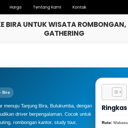
Harga
Tentang Kami
Kontak
E BIRA UNTUK WISATA ROMBONGAN,
GATHERING
 Bira
ar menuju Tanjung Bira, Bulukumba, dengan
Ringkas 
udikan driver berpengalaman. Cocok untuk
outing, rombongan kantor, study tour,
Rute:
Makassa