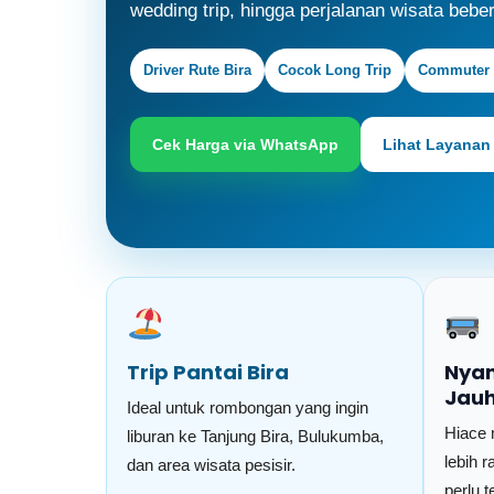
wedding trip, hingga perjalanan wisata bebe
Driver Rute Bira
Cocok Long Trip
Commuter 
Cek Harga via WhatsApp
Lihat Layanan
Trip Pantai Bira
Nyam
Jau
Ideal untuk rombongan yang ingin
Hiace 
liburan ke Tanjung Bira, Bulukumba,
lebih 
dan area wisata pesisir.
perlu t