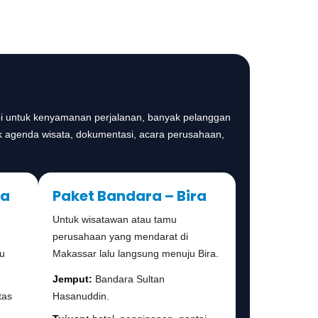
api untuk kenyamanan perjalanan, banyak pelanggan
 agenda wisata, dokumentasi, acara perusahaan,
ra
Paket Bandara – Bira
Untuk wisatawan atau tamu
perusahaan yang mendarat di
mu
Makassar lalu langsung menuju Bira.
Jemput:
Bandara Sultan
tas
Hasanuddin.