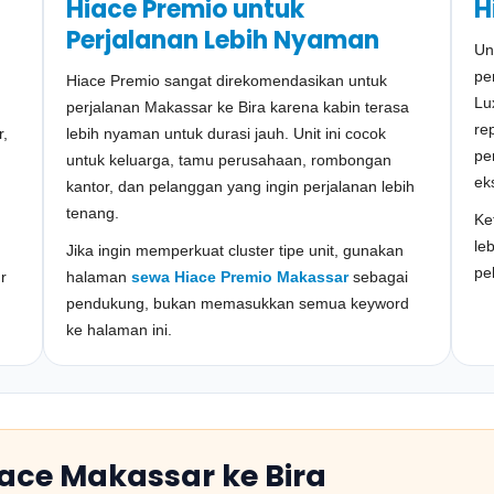
Hiace Premio untuk
H
Perjalanan Lebih Nyaman
Un
pe
Hiace Premio sangat direkomendasikan untuk
Lu
perjalanan Makassar ke Bira karena kabin terasa
re
r,
lebih nyaman untuk durasi jauh. Unit ini cocok
pe
untuk keluarga, tamu perusahaan, rombongan
eks
kantor, dan pelanggan yang ingin perjalanan lebih
tenang.
Ke
le
Jika ingin memperkuat cluster tipe unit, gunakan
pe
r
halaman
sewa Hiace Premio Makassar
sebagai
pendukung, bukan memasukkan semua keyword
ke halaman ini.
ace Makassar ke Bira