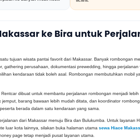
akassar ke Bira untuk Perja
satu tujuan wisata pantai favorit dari Makassar. Banyak rombongan me
tor, gathering perusahaan, dokumentasi prewedding, hingga perjalanan
milihan kendaraan tidak boleh asal. Rombongan membutuhkan mobil ya
a Rentcar dibuat untuk membantu perjalanan rombongan menjadi lebih 
tik jemput, barang bawaan lebih mudah ditata, dan koordinator rombon
 peserta berada dalam satu kendaraan yang sama.
jalanan dari Makassar menuju Bira dan Bulukumba. Untuk layanan Hia
ute luar kota lainnya, silakan buka halaman utama
sewa Hiace Makass
money page tetap menjadi pusat layanan utama.