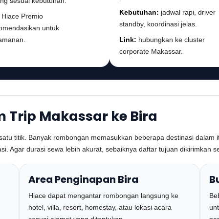
ung sesuai kebutuhan.
Kebutuhan:
jadwal rapi, driver
Hiace Premio
standby, koordinasi jelas.
komendasikan untuk
amanan.
Link:
hubungkan ke cluster
corporate Makassar.
m Trip Makassar ke Bira
i satu titik. Banyak rombongan memasukkan beberapa destinasi dalam it
 Agar durasi sewa lebih akurat, sebaiknya daftar tujuan dikirimkan 
Area Penginapan Bira
B
Hiace dapat mengantar rombongan langsung ke
Be
hotel, villa, resort, homestay, atau lokasi acara
unt