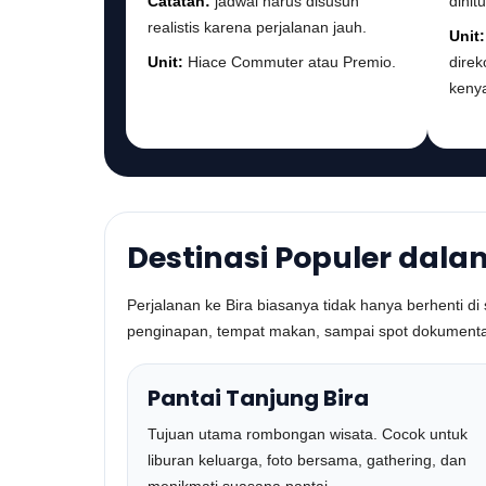
Catatan:
jadwal harus disusun
dihit
realistis karena perjalanan jauh.
Unit:
Unit:
Hiace Commuter atau Premio.
dire
keny
Destinasi Populer dala
Perjalanan ke Bira biasanya tidak hanya berhenti d
penginapan, tempat makan, sampai spot dokumentasi.
Pantai Tanjung Bira
Tujuan utama rombongan wisata. Cocok untuk
liburan keluarga, foto bersama, gathering, dan