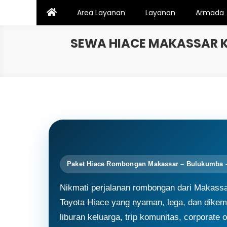
Skip
Area Layanan
Layanan
Armada
to
content
SEWA HIACE MAKASSAR K
Paket Hiace Rombongan Makassar – Bulukumba –
Nikmati perjalanan rombongan dari Makass
Toyota Hiace yang nyaman, lega, dan dikem
liburan keluarga, trip komunitas, corporate 