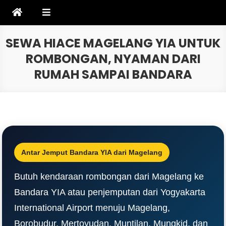
Skip
to
content
SEWA HIACE MAGELANG YIA UNTUK
ROMBONGAN, NYAMAN DARI
RUMAH SAMPAI BANDARA
Antar Jemput Bandara YIA dari Magelang
Butuh kendaraan rombongan dari Magelang ke
Bandara YIA atau penjemputan dari Yogyakarta
International Airport menuju Magelang,
Borobudur, Mertoyudan, Muntilan, Mungkid, dan