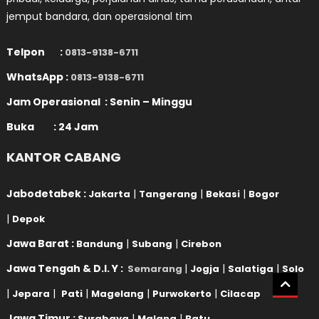
jemput bandara, dan operasional tim
Telpon :
0813-9138-6711
WhatsApp :
0813-9138-6711
Jam Operasional : Senin – Minggu
Buka : 24 Jam
KANTOR CABANG
Jabodetabek :
|
|
|
Jakarta
Tangerang
Bekasi
Bogor
|
Depok
Jawa Barat :
|
|
Bandung
Subang
Cirebon
Jawa Tengah & D.I. Y :
|
|
|
Semarang
Jogja
Salatiga
Solo
|
|
|
|
|
Jepara
Pati
Magelang
Purwokerto
Cilacap
Jawa Timur :
|
|
Surabaya
Malang
Batu