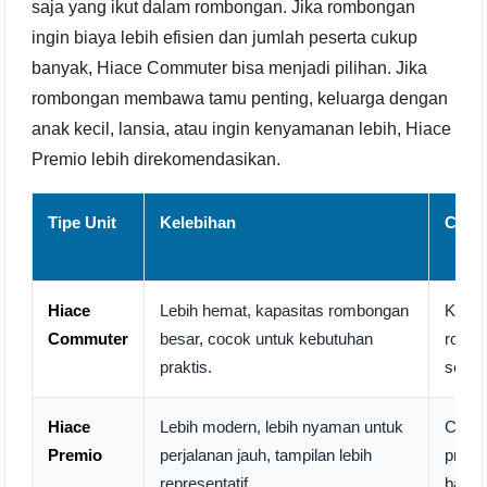
saja yang ikut dalam rombongan. Jika rombongan
ingin biaya lebih efisien dan jumlah peserta cukup
banyak, Hiace Commuter bisa menjadi pilihan. Jika
rombongan membawa tamu penting, keluarga dengan
anak kecil, lansia, atau ingin kenyamanan lebih, Hiace
Premio lebih direkomendasikan.
Tipe Unit
Kelebihan
Coco
Hiace
Lebih hemat, kapasitas rombongan
Kelua
Commuter
besar, cocok untuk kebutuhan
rombo
praktis.
secuk
Hiace
Lebih modern, lebih nyaman untuk
Corpo
Premio
perjalanan jauh, tampilan lebih
premi
representatif.
banya