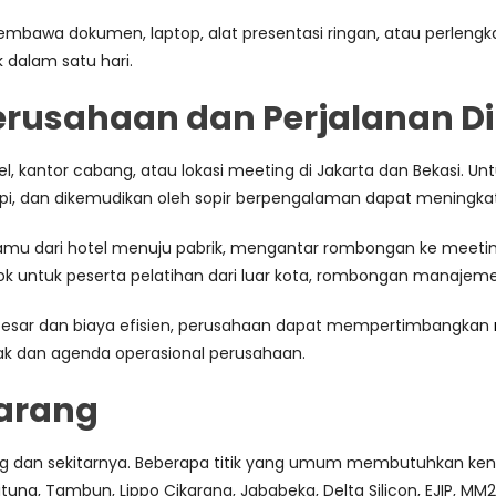
embawa dokumen, laptop, alat presentasi ringan, atau perlengk
 dalam satu hari.
rusahaan dan Perjalanan D
l, kantor cabang, atau lokasi meeting di Jakarta dan Bekasi.
 rapi, dan dikemudikan oleh sopir berpengalaman dapat mening
amu dari hotel menuju pabrik, mengantar rombongan ke meeti
ok untuk peserta pelatihan dari luar kota, rombongan manajeme
 besar dan biaya efisien, perusahaan dapat mempertimbangkan
k dan agenda operasional perusahaan.
karang
ng dan sekitarnya. Beberapa titik yang umum membutuhkan ken
tung, Tambun, Lippo Cikarang, Jababeka, Delta Silicon, EJIP, MM2