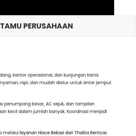
N TAMU PERUSAHAAN
udang, kantor operasional, dan kunjungan bisnis
aman, rapi, dan mudah diatur untuk antar jemput
tas penumpang besar, AC sejuk, dan tampilan
an kecil dalam jumlah banyak. Koordinasi menjadi
a melalui
layanan Hiace Bekasi dari Thalita Rentcar
.