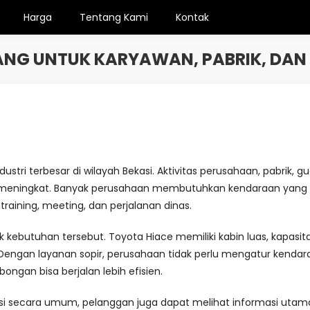
Harga
Tentang Kami
Kontak
ANG UNTUK KARYAWAN, PABRIK, DA
ustri terbesar di wilayah Bekasi. Aktivitas perusahaan, pabrik, g
meningkat. Banyak perusahaan membutuhkan kendaraan yang ny
training, meeting, dan perjalanan dinas.
k kebutuhan tersebut. Toyota Hiace memiliki kabin luas, kapasi
engan layanan sopir, perusahaan tidak perlu mengatur kendara
ongan bisa berjalan lebih efisien.
kasi secara umum, pelanggan juga dapat melihat informasi utam