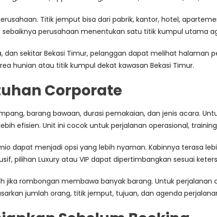
ahaan. Titik jemput bisa dari pabrik, kantor, hotel, apartemen
k, sebaiknya perusahaan menentukan satu titik kumpul utama aga
, dan sekitar Bekasi Timur, pelanggan dapat melihat halaman
area hunian atau titik kumpul dekat kawasan Bekasi Timur.
utuhan Corporate
umpang, barang bawaan, durasi pemakaian, dan jenis acara. Un
bih efisien. Unit ini cocok untuk perjalanan operasional, training
dapat menjadi opsi yang lebih nyaman. Kabinnya terasa lebih 
f, pilihan Luxury atau VIP dapat dipertimbangkan sesuai keters
h jika rombongan membawa banyak barang. Untuk perjalanan co
kan jumlah orang, titik jemput, tujuan, dan agenda perjalana