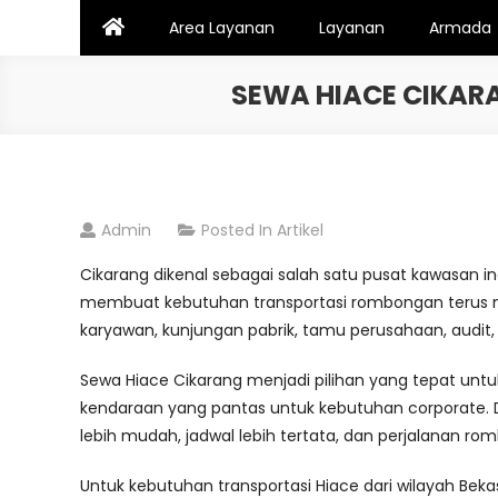
Skip
Area Layanan
Layanan
Armada
to
content
SEWA HIACE CIKAR
Admin
Posted In
Artikel
Cikarang dikenal sebagai salah satu pusat kawasan ind
membuat kebutuhan transportasi rombongan terus 
karyawan, kunjungan pabrik, tamu perusahaan, audit, 
Sewa Hiace Cikarang menjadi pilihan yang tepat untu
kendaraan yang pantas untuk kebutuhan corporate. D
lebih mudah, jadwal lebih tertata, dan perjalanan romb
Untuk kebutuhan transportasi Hiace dari wilayah Be