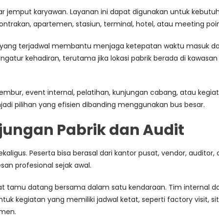
r jemput karyawan. Layanan ini dapat digunakan untuk kebutuh
ntrakan, apartemen, stasiun, terminal, hotel, atau meeting poin
n yang terjadwal membantu menjaga ketepatan waktu masuk dan
ngatur kehadiran, terutama jika lokasi pabrik berada di kawasan
mbur, event internal, pelatihan, kunjungan cabang, atau kegiata
enjadi pilihan yang efisien dibanding menggunakan bus besar.
jungan Pabrik dan Audit
igus. Peserta bisa berasal dari kantor pusat, vendor, auditor, ca
san profesional sejak awal.
t tamu datang bersama dalam satu kendaraan. Tim internal 
ntuk kegiatan yang memiliki jadwal ketat, seperti factory visit, s
emen.