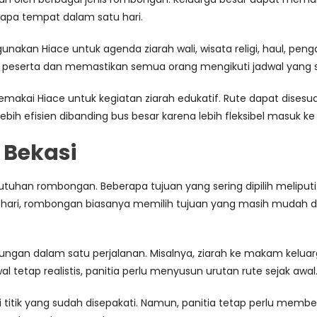
erapa tempat dalam satu hari.
nakan Hiace untuk agenda ziarah wali, wisata religi, haul, peng
r peserta dan memastikan semua orang mengikuti jadwal yang
makai Hiace untuk kegiatan ziarah edukatif. Rute dapat disesu
lebih efisien dibanding bus besar karena lebih fleksibel masuk ke 
 Bekasi
utuhan rombongan. Beberapa tujuan yang sering dipilih meliputi 
hari, rombongan biasanya memilih tujuan yang masih mudah dijan
gan dalam satu perjalanan. Misalnya, ziarah ke makam keluarga
 tetap realistis, panitia perlu menyusun urutan rute sejak awal
itik yang sudah disepakati. Namun, panitia tetap perlu memberi