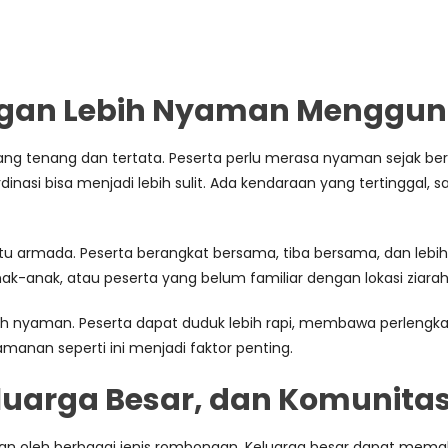
gan Lebih Nyaman Menggun
g tenang dan tertata. Peserta perlu merasa nyaman sejak beran
si bisa menjadi lebih sulit. Ada kendaraan yang tertinggal, sala
mada. Peserta berangkat bersama, tiba bersama, dan lebih mu
k-anak, atau peserta yang belum familiar dengan lokasi ziarah
h nyaman. Peserta dapat duduk lebih rapi, membawa perlengkapa
manan seperti ini menjadi faktor penting.
eluarga Besar, dan Komunita
akan oleh berbagai jenis rombongan. Keluarga besar dapat mema