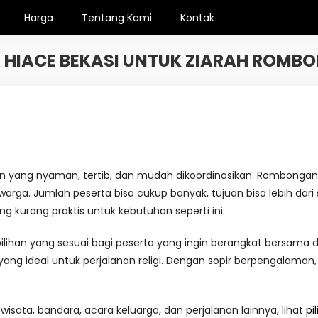
Harga
Tentang Kami
Kontak
 HIACE BEKASI UNTUK ZIARAH ROMB
ng nyaman, tertib, dan mudah dikoordinasikan. Rombongan biasa
rga. Jumlah peserta bisa cukup banyak, tujuan bisa lebih dari sa
ng kurang praktis untuk kebutuhan seperti ini.
lihan yang sesuai bagi peserta yang ingin berangkat bersama 
ng ideal untuk perjalanan religi. Dengan sopir berpengalaman, pe
ata, bandara, acara keluarga, dan perjalanan lainnya, lihat
pi