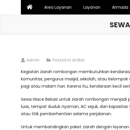
Skip
Area Layanan
Layanan
Armada
to
content
SEWA
Admin
Posted In
Artikel
Kegiatan ziarah rombongan membutuhkan kendaraan ya
komunitas, pengurus masjid, sekolah, atau kelompok wa
pagi atau malam hari. Karena itu, kendaraan kecil seri
Sewa Hiace Bekasi untuk ziarah rombongan menjadi pi
luas, tempat duduk nyaman, AC sejuk, dan kapasitas ya
atau titik pemberhentian selama perjalanan.
Untuk membandingkan paket ziarah dengan layanan wis