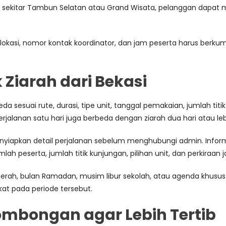
 di sekitar Tambun Selatan atau Grand Wisata, pelanggan dapat 
lokasi, nomor kontak koordinator, dan jam peserta harus berku
Ziarah dari Bekasi
da sesuai rute, durasi, tipe unit, tanggal pemakaian, jumlah ti
rjalanan satu hari juga berbeda dengan ziarah dua hari atau leb
enyiapkan detail perjalanan sebelum menghubungi admin. Inform
mlah peserta, jumlah titik kunjungan, pilihan unit, dan perkiraan 
 merah, bulan Ramadan, musim libur sekolah, atau agenda khusus
t pada periode tersebut.
ombongan agar Lebih Tertib