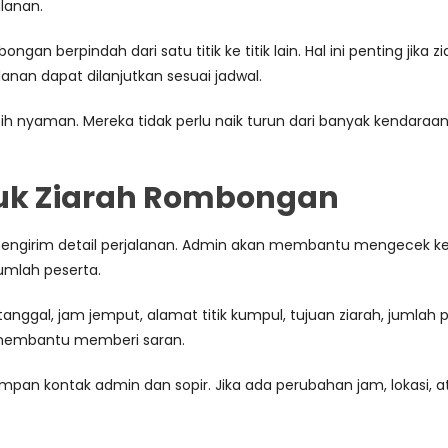
alanan.
 berpindah dari satu titik ke titik lain. Hal ini penting jika z
anan dapat dilanjutkan sesuai jadwal.
lebih nyaman. Mereka tidak perlu naik turun dari banyak kenda
tuk Ziarah Rombongan
engirim detail perjalanan. Admin akan membantu mengecek ket
mlah peserta.
nggal, jam jemput, alamat titik kumpul, tujuan ziarah, jumlah pes
t membantu memberi saran.
impan kontak admin dan sopir. Jika ada perubahan jam, lokasi, 