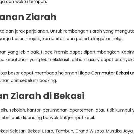
rga dan waktu tempuh.
alanan Ziarah
erta dan jarak perjalanan. Untuk rombongan ziarah yang mengu
arga besar, majelis, komunitas, dan peserta kegiatan religi.
anan yang lebih baik, Hiace Premio dapat dipertimbangkan. Kabi
u kebutuhan yang lebih eksklusif, pilihan Luxury dapat ditanya
sitas besar dapat membaca halaman
Hiace Commuter Bekasi u
an unit sebelum booking.
 Ziarah di Bekasi
lis, sekolah, kantor, perumahan, apartemen, atau titik kumpul y
ebih baik dibanding banyak titik jemput kecil.
kasi Selatan, Bekasi Utara, Tambun, Grand Wisata, Mustika Jaya,