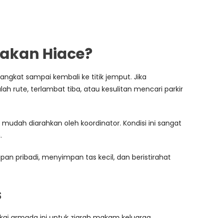
akan Hiace?
gkat sampai kembali ke titik jemput. Jika
h rute, terlambat tiba, atau kesulitan mencari parkir
dah diarahkan oleh koordinator. Kondisi ini sangat
.
n pribadi, menyimpan tas kecil, dan beristirahat
s
kai armada ini untuk ziarah makam keluarga,