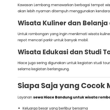
Kawasan Lembang menawarkan berbagai tempat wisata 
akan lebih nyaman ditempuh menggunakan kendaraan 
Wisata Kuliner dan Belanja
Untuk rombongan yang ingin menikmati wisata kuliner d
repot mencari parkir untuk banyak mobil.
Wisata Edukasi dan Studi T
Hiace juga sering digunakan untuk kegiatan studi 
selama kegiatan berlangsung.
Siapa Saja yang Cocok
Layanan
sewa Hiace Bandung untuk wisata rom
Keluarga besar yang berlibur bersama