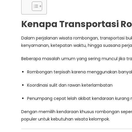
Kenapa Transportasi R
Dalam perjalanan wisata rombongan, transportasi bu
kenyamanan, ketepatan waktu, hingga suasana perja
Beberapa masalah umum yang sering muncul jika trans
Rombongan terpisah karena menggunakan banyak
Koordinasi sulit dan rawan keterlambatan
Penumpang cepat lelah akibat kendaraan kurang
Dengan memilih kendaraan khusus rombongan seperti
populer untuk kebutuhan wisata kelompok.