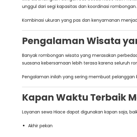
unggul dari segi kapasitas dan koordinasi rombongan.
Kombinasi ukuran yang pas dan kenyamanan menjadika
Pengalaman Wisata yan
Banyak rombongan wisata yang merasakan perbedaan s
suasana kebersamaan lebih terasa karena seluruh 
Pengalaman inilah yang sering membuat pelanggan
Kapan Waktu Terbaik 
Layanan sewa Hiace dapat digunakan kapan saja, baik
Akhir pekan