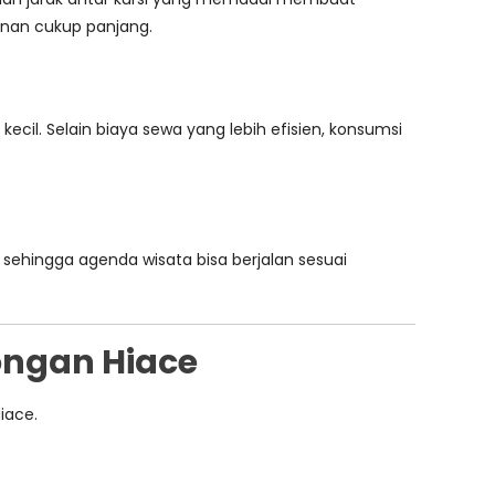
lanan cukup panjang.
il. Selain biaya sewa yang lebih efisien, konsumsi
, sehingga agenda wisata bisa berjalan sesuai
ongan Hiace
iace.