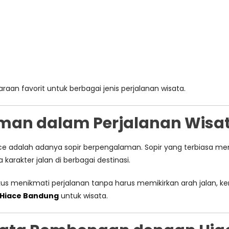
raan favorit untuk berbagai jenis perjalanan wisata.
aman dalam Perjalanan Wisa
e adalah adanya sopir berpengalaman. Sopir yang terbiasa me
 karakter jalan di berbagai destinasi.
us menikmati perjalanan tanpa harus memikirkan arah jalan, kem
Hiace Bandung
untuk wisata.