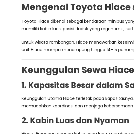
Mengenal Toyota Hiace
Toyota Hiace dikenal sebagai kendaraan minibus y
memiliki kabin luas, posisi duduk yang ergonomis, s
Untuk wisata rombongan, Hiace menawarkan keseimba
unit Hiace mampu menampung hingga 14–15 penumpang
Keunggulan Sewa Hiac
1. Kapasitas Besar dalam 
Keunggulan utama Hiace terletak pada kapasitasnya.
memudahkan koordinasi dan menjaga kebersamaan s
2. Kabin Luas dan Nyaman
Hiace dirancang dengan kabin yang lega, memberik