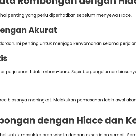
sata Rombongan dengan Hia
a hal penting yang perlu diperhatikan sebelum menyewa Hiace.
dengan Akurat
ndaraan. Ini penting untuk menjaga kenyamanan selama perjala
is
agar perjalanan tidak terburu-buru. Sopir berpengalaman bias
 Hiace biasanya meningkat. Melakukan pemesanan lebih awal a
bongan dengan Hiace dan K
ibel untuk masuk ke area wisata dengan akses jalan sempit. Seme