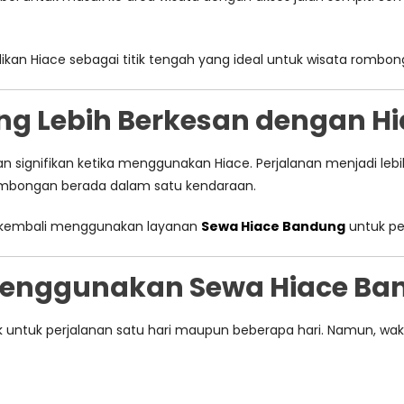
n Hiace sebagai titik tengah yang ideal untuk wisata rombon
g Lebih Berkesan dengan Hi
ignifikan ketika menggunakan Hiace. Perjalanan menjadi lebih
rombongan berada dalam satu kendaraan.
 kembali menggunakan layanan
Sewa Hiace Bandung
untuk pe
Menggunakan Sewa Hiace Ba
 untuk perjalanan satu hari maupun beberapa hari. Namun, waktu