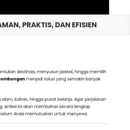
AN, PRAKTIS, DAN EFISIEN
entukan destinasi, menyusun jadwal, hingga memilih
 rombongan
menjadi solusi yang semakin banyak
alam, kuliner, hingga pusat belanja. Agar perjalanan
 Artikel ini akan membahas secara lengkap
s sebelum Anda memutuskan untuk menyewa.