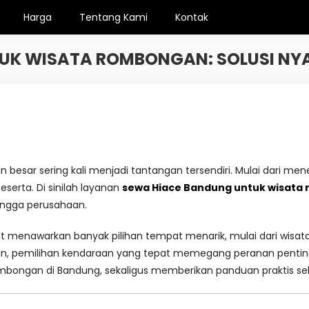
Harga
Tentang Kami
Kontak
K WISATA ROMBONGAN: SOLUSI NYAM
esar sering kali menjadi tantangan tersendiri. Mulai dari men
serta. Di sinilah layanan
sewa Hiace Bandung untuk wisata
 hingga perusahaan.
at menawarkan banyak pilihan tempat menarik, mulai dari wisata 
, pemilihan kendaraan yang tepat memegang peranan penting.
 rombongan di Bandung, sekaligus memberikan panduan prakti