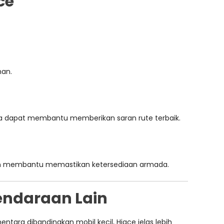
ce
nan.
anya dapat membantu memberikan saran rute terbaik.
kan membantu memastikan ketersediaan armada.
endaraan Lain
ntara dibandingkan mobil kecil, Hiace jelas lebih