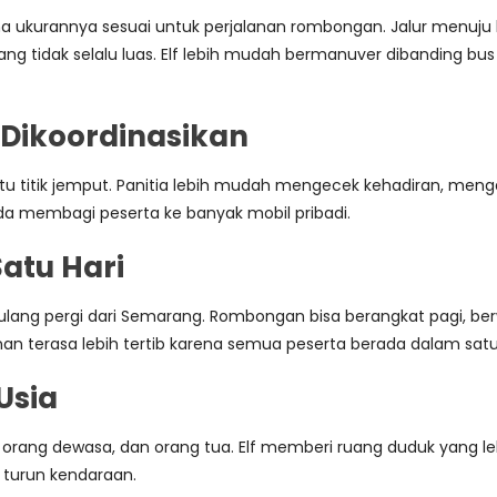
rena ukurannya sesuai untuk perjalanan rombongan. Jalur menuj
ir yang tidak selalu luas. Elf lebih mudah bermanuver dibandin
Dikoordinasikan
atu titik jemput. Panitia lebih mudah mengecek kehadiran, me
pada membagi peserta ke banyak mobil pribadi.
Satu Hari
ng pergi dari Semarang. Rombongan bisa berangkat pagi, berwi
nan terasa lebih tertib karena semua peserta berada dalam sa
Usia
, orang dewasa, dan orang tua. Elf memberi ruang duduk yang 
 turun kendaraan.