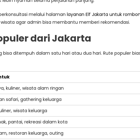
lebih nyaman selama perjalanan panjang.
berkonsultasi melalui halaman
layanan Elf Jakarta untuk rombo
an wisata agar admin bisa membantu memberi rekomendasi.
puler dari Jakarta
g bisa ditempuh dalam satu hari atau dua hari. Rute populer bia
ntuk
a, kuliner, wisata alam ringan
man safari, gathering keluarga
uliner, wisata keluarga
ak, pantai, rekreasi dalam kota
am, restoran keluarga, outing