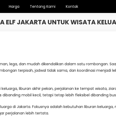
Harga
Tentang Kami
Kontak
A ELF JAKARTA UNTUK WISATA KELU
, lega, dan mudah dikendalikan dalam satu rombongan. Saat ju
mbongan terpisah, jadwal tidak sama, dan koordinasi menjadi lebih
 keluarga, liburan akhir pekan, perjalanan ke tempat wisata, zia
dibanding mobil kecil, tetapi tetap lebih fleksibel dibanding bus
uarga di Jakarta. Fokusnya adalah kebutuhan liburan keluarga, mu
r perjalanan lebih tertata.