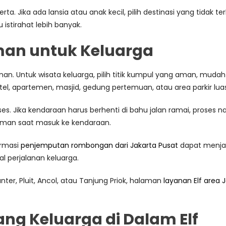
ta. Jika ada lansia atau anak kecil, pilih destinasi yang tidak te
istirahat lebih banyak.
man untuk Keluarga
an. Untuk wisata keluarga, pilih titik kumpul yang aman, muda
l, apartemen, masjid, gedung pertemuan, atau area parkir luas 
diakses. Jika kendaraan harus berhenti di bahu jalan ramai, pros
 aman saat masuk ke kendaraan.
ormasi
penjemputan rombongan dari Jakarta Pusat
dapat menjad
l perjalanan keluarga.
ter, Pluit, Ancol, atau Tanjung Priok, halaman
layanan Elf area 
g Keluarga di Dalam Elf