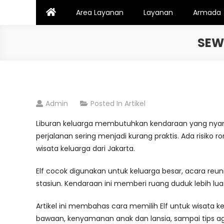
Skip
Area Layanan
Layanan
Armada
to
content
SEW
Admin
Posted In
Artikel
Liburan keluarga membutuhkan kendaraan yang nyaman
perjalanan sering menjadi kurang praktis. Ada risiko ro
wisata keluarga dari Jakarta.
Elf cocok digunakan untuk keluarga besar, acara reuni
stasiun. Kendaraan ini memberi ruang duduk lebih luas 
Artikel ini membahas cara memilih Elf untuk wisata kel
bawaan, kenyamanan anak dan lansia, sampai tips aga