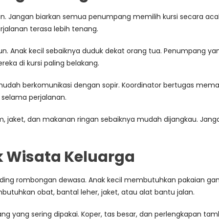
Jangan biarkan semua penumpang memilih kursi secara acak jika
jalanan terasa lebih tenang.
run. Anak kecil sebaiknya duduk dekat orang tua. Penumpang ya
ka di kursi paling belakang.
g mudah berkomunikasi dengan sopir. Koordinator bertugas mem
selama perjalanan.
inum, jaket, dan makanan ringan sebaiknya mudah dijangkau. Ja
k Wisata Keluarga
nding rombongan dewasa. Anak kecil membutuhkan pakaian gan
butuhkan obat, bantal leher, jaket, atau alat bantu jalan.
ang yang sering dipakai. Koper, tas besar, dan perlengkapan tam