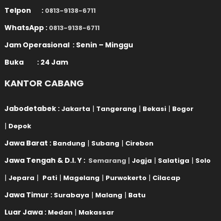
Telpon :
0813-9138-6711
WhatsApp :
0813-9138-6711
Jam Operasional : Senin – Minggu
Buka : 24 Jam
KANTOR CABANG
Jabodetabek :
|
|
|
Jakarta
Tangerang
Bekasi
Bogor
|
Depok
Jawa Barat :
|
|
Bandung
Subang
Cirebon
Jawa Tengah & D.I. Y :
|
|
|
Semarang
Jogja
Salatiga
Solo
|
|
|
|
|
Jepara
Pati
Magelang
Purwokerto
Cilacap
Jawa Timur :
|
|
Surabaya
Malang
Batu
Luar Jawa :
|
Medan
Makassar