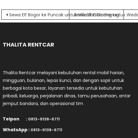
Navigasi
Sewa Elf Bogor ke Puncak untuk Villa dan Gathering
Sewa Elf Cibinong untuk We
pos
THALITA RENTCAR
Thalita Rentcar melayani kebutuhan rental mobil harian,
mingguan, bulanan, lepas kunci, dan dengan sopir untuk
berbagai kota besar, layanan tersedia untuk kebutuhan
pribadi, keluarga, perjalanan dinas, tamu perusahaan, antar
jemput bandara, dan operasional tim
Telpon :
0813-9138-6711
WhatsApp :
0813-9138-6711